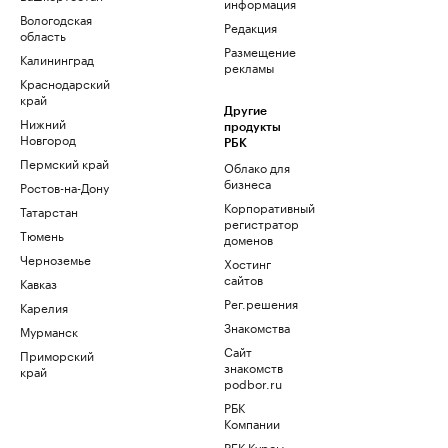
информация
Вологодская
Редакция
область
Размещение
Калининград
рекламы
Краснодарский
край
Другие
Нижний
продукты
Новгород
РБК
Пермский край
Облако для
бизнеса
Ростов-на-Дону
Корпоративный
Татарстан
регистратор
Тюмень
доменов
Черноземье
Хостинг
сайтов
Кавказ
Рег.решения
Карелия
Знакомства
Мурманск
Сайт
Приморский
знакомств
край
podbor.ru
РБК
Компании
РБК Курсы