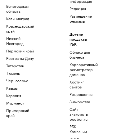
информация
Вологодская
Редакция
область
Размещение
Калининград
рекламы
Краснодарский
край
Другие
Нижний
продукты
Новгород
РБК
Пермский край
Облако для
бизнеса
Ростов-на-Дону
Корпоративный
Татарстан
регистратор
Тюмень
доменов
Черноземье
Хостинг
сайтов
Кавказ
Рег.решения
Карелия
Знакомства
Мурманск
Сайт
Приморский
знакомств
край
podbor.ru
РБК
Компании
РБК Курсы