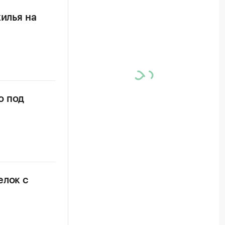
илья на
ю под
елок с