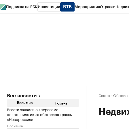
Подписка на РБК
Инвестиции
Мероприятия
Отрасли
Недви
РБК Life
Тренды
Визионеры
Национальные проекты
Город
Стиль
Кр
Конференции СПб
Спецпроекты
Проверка контрагентов
Политика
Сюжет
·
Обновле
Все новости
Тюмень
Весь мир
Власти заявили о «переломе
Недви
положения» из-за обстрелов трассы
«Новороссия»
Политика