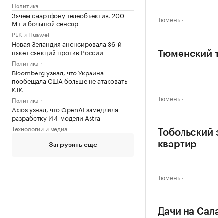
Политика
Зачем смартфону телеобъектив, 200
Тюмень
Мп и большой сенсор
РБК и Huawei
Новая Зеландия анонсировала 36-й
пакет санкций против России
Тюменский т
Политика
Bloomberg узнал, что Украина
пообещала США больше не атаковать
КТК
Тюмень
Политика
Axios узнал, что OpenAI замедлила
разработку ИИ-модели Astra
Технологии и медиа
Тобольский 
квартир
Загрузить еще
Тюмень
Дачи на Сал