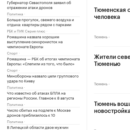
Губернатор Севастополя заявил об
отражении атаки дронов
Тюменская о
Политика
человека
Больше прогулок, свежего воздуха и
отдыха: квартиры рядом с парками
РБК и ПИК Серия плюс
Ромашина назвала хорошим
Тюмень
выступление синхронисток на
чемпионате Европы
Спорт
Жители севе
Ромашина — РБК об итогах чемпионата
Европы: «Слепили из того, что было»
Тюменью
Спорт
Минобороны назвало цели группового
удара по Киеву
Тюмень
Политика
Что известно об атаках БПЛА на
регионы России. Главное к 8 августа
Политика
Тюмень вошл
Число сбитых на подлете к Москве
новостройк
дронов приблизилось к 10
Политика
В Липецкой области двое мужчин