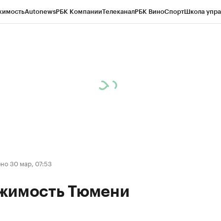
жимость
Autonews
РБК Компании
Телеканал
РБК Вино
Спорт
Школа упра
ипто
РБК Бизнес-среда
Дискуссионный клуб
Исследования
Кредитные 
Экономика
Бизнес
Технологии и медиа
Финансы
Рынок наличной валю
но 30 мар, 07:53
жимость Тюмени