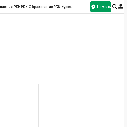
Тюмень
вления РБК
РБК Образование
РБК Курсы
рейтинги
Франшизы
Газета
Спецпроекты СПб
ты