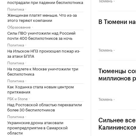
Тюмень
пострадали при падении беспилотника
Политика
Женщинам платят меньше. Что из-за
этого теряют компании
В Тюмени на
Образование
Силы ПВО уничтожили над Россией
почти 400 беспилотников за ночь
Политика
Тюмень
На Ильском НПЗ произошел пожар из-
за атаки БПЛА
Политика
На подлете к Москве уничтожили три
Тюменцы сок
беспилотника
миллионов 
Политика
Как Ходынка стала новым центром
притяжения
РБК и Stone
Тюмень
Над Ростовской областью перехватили
более 30 беспилотников
Политика
Сильнее все
Украинские дроны атаковали
промпредприятие в Самарской
Калининско
области