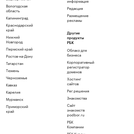
информация
Вологодская
Редакция
область
Размещение
Калининград
рекламы
Краснодарский
край
Другие
Нижний
продукты
Новгород
РБК
Пермский край
Облако для
бизнеса
Ростов-на-Дону
Корпоративный
Татарстан
регистратор
Тюмень
доменов
Черноземье
Хостинг
сайтов
Кавказ
Рег.решения
Карелия
Знакомства
Мурманск
Сайт
Приморский
знакомств
край
podbor.ru
РБК
Компании
РБК Курсы