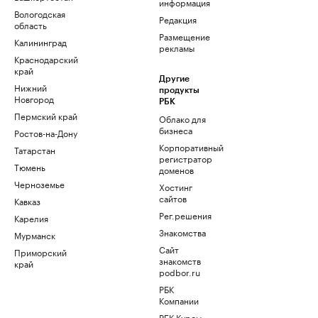
информация
Вологодская
Редакция
область
Размещение
Калининград
рекламы
Краснодарский
край
Другие
Нижний
продукты
Новгород
РБК
Пермский край
Облако для
бизнеса
Ростов-на-Дону
Корпоративный
Татарстан
регистратор
Тюмень
доменов
Черноземье
Хостинг
сайтов
Кавказ
Рег.решения
Карелия
Знакомства
Мурманск
Сайт
Приморский
знакомств
край
podbor.ru
РБК
Компании
РБК Курсы