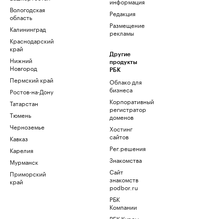
информация
Вологодская
Редакция
область
Размещение
Калининград
рекламы
Краснодарский
край
Другие
Нижний
продукты
Новгород
РБК
Пермский край
Облако для
бизнеса
Ростов-на-Дону
Корпоративный
Татарстан
регистратор
Тюмень
доменов
Черноземье
Хостинг
сайтов
Кавказ
Рег.решения
Карелия
Знакомства
Мурманск
Сайт
Приморский
знакомств
край
podbor.ru
РБК
Компании
РБК Курсы