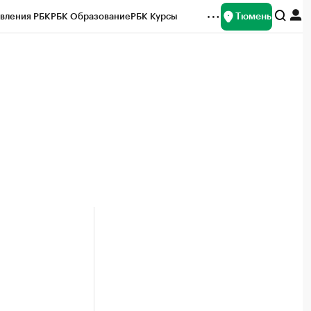
Тюмень
вления РБК
РБК Образование
РБК Курсы
рейтинги
Франшизы
Газета
Спецпроекты СПб
ты