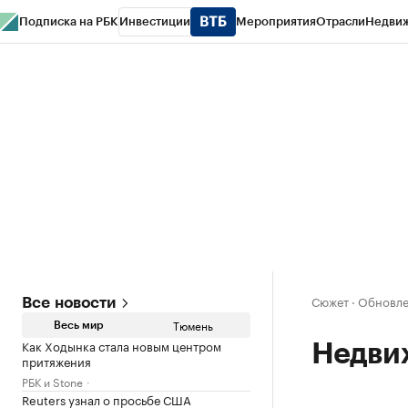
Подписка на РБК
Инвестиции
Мероприятия
Отрасли
Недви
РБК Life
Тренды
Визионеры
Национальные проекты
Город
Стиль
Кр
Конференции СПб
Спецпроекты
Проверка контрагентов
Политика
Сюжет
·
Обновле
Все новости
Тюмень
Весь мир
Как Ходынка стала новым центром
Недви
притяжения
РБК и Stone
Reuters узнал о просьбе США