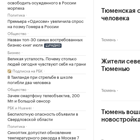
освободить осужденного в России
морпеха
Тюменская о
Политика
человека
Премьера «Одиссеи» увеличила спрос
на поэму Гомера в России
Общество
Назван топ-30 самых востребованных
Тюмень
бизнес-книг июля
РАДИО
Бизнес
Великая усталость. Почему столько
Жители севе
людей сегодня чувствуют себя на грани
Тюменью
Подписка на РБК
В Таиланде при стрельбе в школе
погибли два человека
Общество
Тюмень
Зачем смартфону телеобъектив, 200
Мп и большой сенсор
РБК и Huawei
Тюмень вошл
Беспилотную опасность объявили в
Свердловской области
новостройк
Политика
Синоптик допустил обновление
температурного рекорда в Москве 7