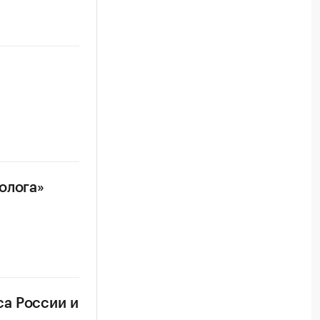
олога»
а России и