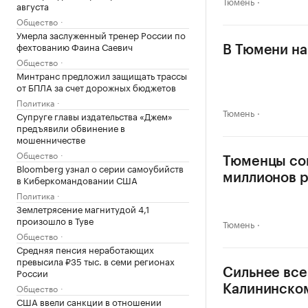
Тюмень
августа
Общество
Умерла заслуженный тренер России по
фехтованию Фаина Саевич
В Тюмени на
Общество
Минтранс предложил защищать трассы
от БПЛА за счет дорожных бюджетов
Политика
Тюмень
Супруге главы издательства «Джем»
предъявили обвинение в
мошенничестве
Общество
Тюменцы сок
Bloomberg узнал о серии самоубийств
миллионов 
в Киберкомандовании США
Политика
Землетрясение магнитудой 4,1
произошло в Туве
Тюмень
Общество
Средняя пенсия неработающих
превысила ₽35 тыс. в семи регионах
России
Сильнее все
Общество
Калининско
США ввели санкции в отношении