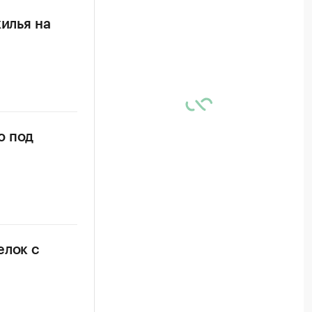
илья на
ю под
елок с