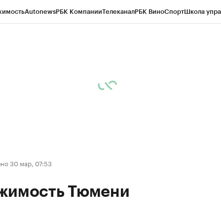
жимость
Autonews
РБК Компании
Телеканал
РБК Вино
Спорт
Школа упра
ипто
РБК Бизнес-среда
Дискуссионный клуб
Исследования
Кредитные 
Экономика
Бизнес
Технологии и медиа
Финансы
Рынок наличной валю
но 30 мар, 07:53
жимость Тюмени