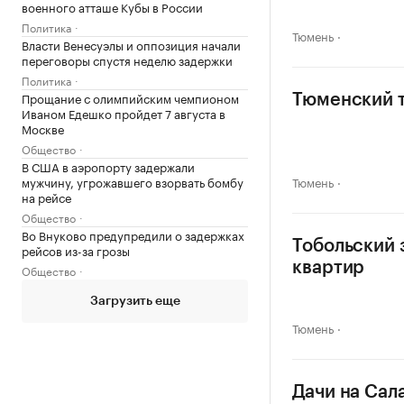
военного атташе Кубы в России
Политика
Тюмень
Власти Венесуэлы и оппозиция начали
переговоры спустя неделю задержки
Политика
Прощание с олимпийским чемпионом
Тюменский т
Иваном Едешко пройдет 7 августа в
Москве
Общество
В США в аэропорту задержали
мужчину, угрожавшего взорвать бомбу
Тюмень
на рейсе
Общество
Во Внуково предупредили о задержках
Тобольский 
рейсов из-за грозы
квартир
Общество
Загрузить еще
Тюмень
Дачи на Сал