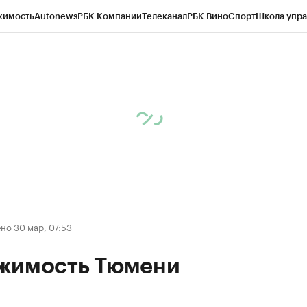
жимость
Autonews
РБК Компании
Телеканал
РБК Вино
Спорт
Школа упра
ипто
РБК Бизнес-среда
Дискуссионный клуб
Исследования
Кредитные 
Экономика
Бизнес
Технологии и медиа
Финансы
Рынок наличной валю
но 30 мар, 07:53
жимость Тюмени