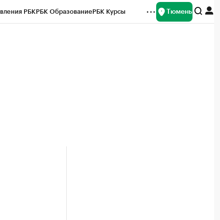
Тюмень
вления РБК
РБК Образование
РБК Курсы
рейтинги
Франшизы
Газета
Спецпроекты СПб
ты