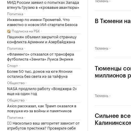
Тюмень
МИД России заявил о попытках Запада
втянуть Грузию в «кровавые авантюры»
Политика
Инженер по имени Прометей. Что
В Тюмени на
известно о новом ИИ-стартапе Безоса
Подписка на РБК
Пашинян объявил закрытой страницу
конфликта Армении и Азербайджана
Тюмень
Политика
«Фламенго» отказался от трансфера
футболиста «Зенита» Луиса Энрике
Спорт
Тюменцы сок
Более 50 тыс. домов на юге Японии
остались без света из-за тайфуна
миллионов 
Общество
NASA продлило работу «Вояджера-2»
еще на один год
Тюмень
Общество
Axios рассказал, как Трамп оказался в
ловушке из-за войны и памятников
Сильнее все
Политика
✍🏻 Насколько ваш авторитет зависит от
Калининско
атрибутов престижа? Проверьте себя