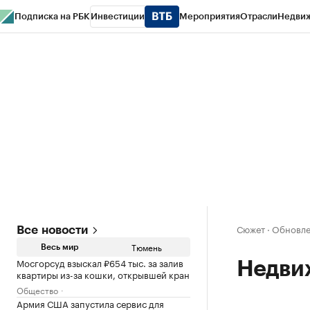
Подписка на РБК
Инвестиции
Мероприятия
Отрасли
Недви
РБК Life
Тренды
Визионеры
Национальные проекты
Город
Стиль
Кр
Конференции СПб
Спецпроекты
Проверка контрагентов
Политика
Сюжет
·
Обновле
Все новости
Тюмень
Весь мир
Мосгорсуд взыскал ₽654 тыс. за залив
Недви
квартиры из-за кошки, открывшей кран
Общество
Армия США запустила сервис для