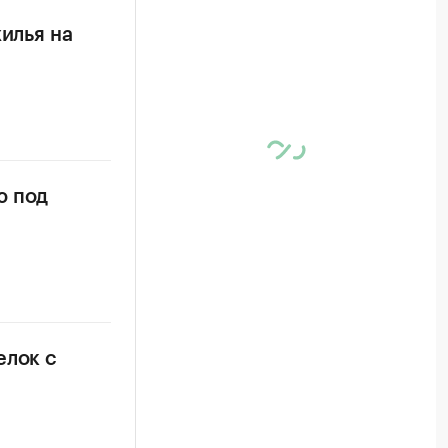
илья на
ю под
елок с