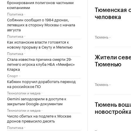
бронирования полигонов частными
компаниями
Тюменская о
Политика
человека
Собянин сообщил о 1984 дронах,
летевших в сторону Москвы с начала
августа
Политика
Тюмень
Как испанские власти готовятся к
новому прорыву в Сеуту и Мелилью
Политика
Жители севе
Стала известна причина смерти 29-
летнего игрока клуба НБА «Мемфис»
Тюменью
Кларка
Спорт
Кабмин поручил доработать переход
Тюмень
на российское ПО
Технологии и медиа
Gemini заподозрили в доступе к
закрытым Google-документам
Тюмень вошл
Технологии и медиа
новостройк
Число сбитых на подлете к Москве
дронов превысило десять
Политика