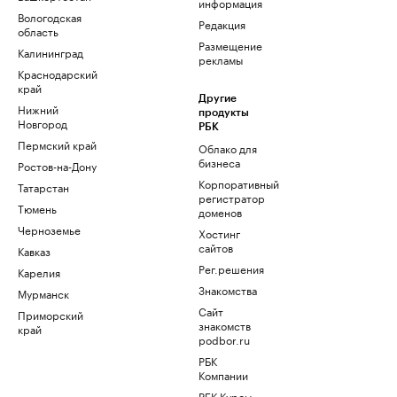
информация
Вологодская
Редакция
область
Размещение
Калининград
рекламы
Краснодарский
край
Другие
Нижний
продукты
Новгород
РБК
Пермский край
Облако для
бизнеса
Ростов-на-Дону
Корпоративный
Татарстан
регистратор
Тюмень
доменов
Черноземье
Хостинг
сайтов
Кавказ
Рег.решения
Карелия
Знакомства
Мурманск
Сайт
Приморский
знакомств
край
podbor.ru
РБК
Компании
РБК Курсы