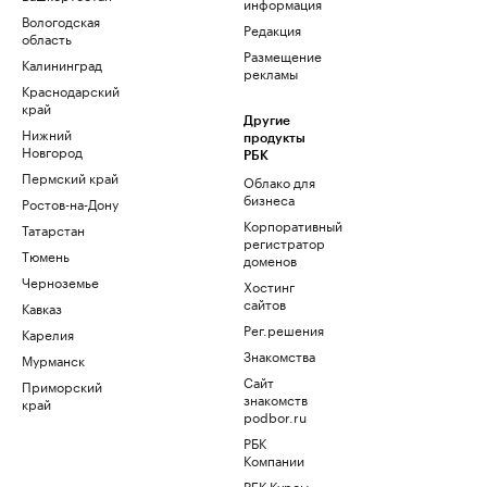
информация
Вологодская
Редакция
область
Размещение
Калининград
рекламы
Краснодарский
край
Другие
Нижний
продукты
Новгород
РБК
Пермский край
Облако для
бизнеса
Ростов-на-Дону
Корпоративный
Татарстан
регистратор
Тюмень
доменов
Черноземье
Хостинг
сайтов
Кавказ
Рег.решения
Карелия
Знакомства
Мурманск
Сайт
Приморский
знакомств
край
podbor.ru
РБК
Компании
РБК Курсы