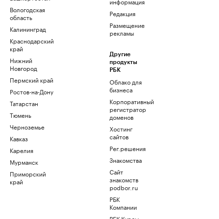
информация
Вологодская
Редакция
область
Размещение
Калининград
рекламы
Краснодарский
край
Другие
Нижний
продукты
Новгород
РБК
Пермский край
Облако для
бизнеса
Ростов-на-Дону
Корпоративный
Татарстан
регистратор
Тюмень
доменов
Черноземье
Хостинг
сайтов
Кавказ
Рег.решения
Карелия
Знакомства
Мурманск
Сайт
Приморский
знакомств
край
podbor.ru
РБК
Компании
РБК Курсы