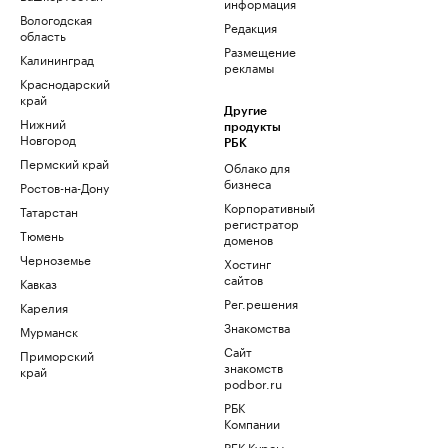
информация
Вологодская
Редакция
область
Размещение
Калининград
рекламы
Краснодарский
край
Другие
Нижний
продукты
Новгород
РБК
Пермский край
Облако для
бизнеса
Ростов-на-Дону
Корпоративный
Татарстан
регистратор
Тюмень
доменов
Черноземье
Хостинг
сайтов
Кавказ
Рег.решения
Карелия
Знакомства
Мурманск
Сайт
Приморский
знакомств
край
podbor.ru
РБК
Компании
РБК Курсы