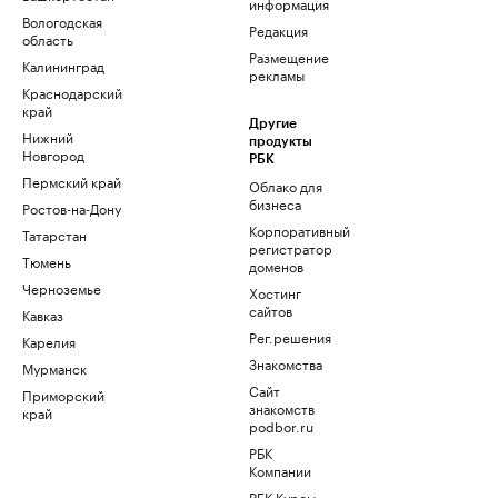
информация
Вологодская
Редакция
область
Размещение
Калининград
рекламы
Краснодарский
край
Другие
Нижний
продукты
Новгород
РБК
Пермский край
Облако для
бизнеса
Ростов-на-Дону
Корпоративный
Татарстан
регистратор
Тюмень
доменов
Черноземье
Хостинг
сайтов
Кавказ
Рег.решения
Карелия
Знакомства
Мурманск
Сайт
Приморский
знакомств
край
podbor.ru
РБК
Компании
РБК Курсы