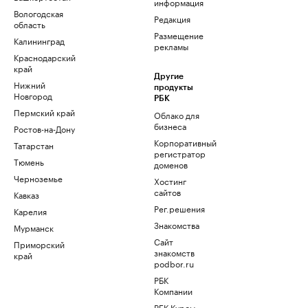
информация
Вологодская
Редакция
область
Размещение
Калининград
рекламы
Краснодарский
край
Другие
Нижний
продукты
Новгород
РБК
Пермский край
Облако для
бизнеса
Ростов-на-Дону
Корпоративный
Татарстан
регистратор
Тюмень
доменов
Черноземье
Хостинг
сайтов
Кавказ
Рег.решения
Карелия
Знакомства
Мурманск
Сайт
Приморский
знакомств
край
podbor.ru
РБК
Компании
РБК Курсы