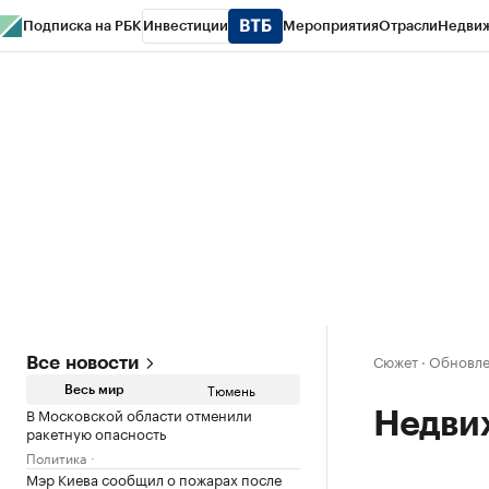
Подписка на РБК
Инвестиции
Мероприятия
Отрасли
Недви
РБК Life
Тренды
Визионеры
Национальные проекты
Город
Стиль
Кр
Конференции СПб
Спецпроекты
Проверка контрагентов
Политика
Сюжет
·
Обновле
Все новости
Тюмень
Весь мир
В Московской области отменили
Недви
ракетную опасность
Политика
Мэр Киева сообщил о пожарах после