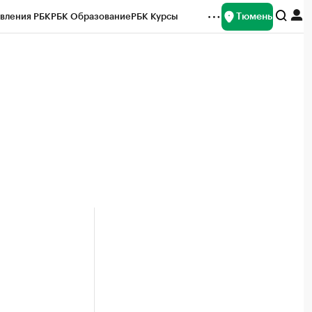
Тюмень
вления РБК
РБК Образование
РБК Курсы
рейтинги
Франшизы
Газета
Спецпроекты СПб
ты