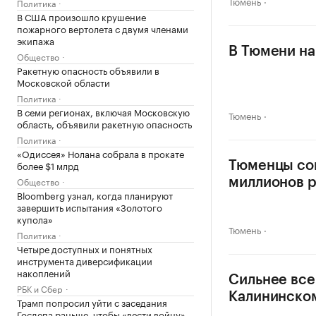
Тюмень
Политика
В США произошло крушение
пожарного вертолета с двумя членами
экипажа
В Тюмени на
Общество
Ракетную опасность объявили в
Московской области
Политика
В семи регионах, включая Московскую
Тюмень
область, объявили ракетную опасность
Политика
«Одиссея» Нолана собрала в прокате
более $1 млрд
Тюменцы сок
Общество
миллионов 
Bloomberg узнал, когда планируют
завершить испытания «Золотого
купола»
Тюмень
Политика
Четыре доступных и понятных
инструмента диверсификации
накоплений
Сильнее все
РБК и Сбер
Калининско
Трамп попросил уйти с заседания
Госдепа раньше, чтобы «вести войну»