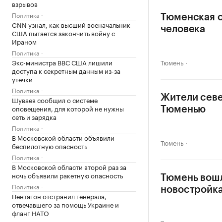
взрывов
Политика
Тюменская о
CNN узнал, как высший военачальник
человека
США пытается закончить войну с
Ираном
Политика
Экс-министра ВВС США лишили
Тюмень
доступа к секретным данным из-за
утечки
Политика
Жители севе
Шуваев сообщил о системе
оповещения, для которой не нужны
Тюменью
сеть и зарядка
Политика
В Московской области объявили
Тюмень
беспилотную опасность
Политика
В Московской области второй раз за
ночь объявили ракетную опасность
Тюмень вошл
Политика
новостройк
Пентагон отстранил генерала,
отвечавшего за помощь Украине и
фланг НАТО