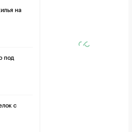
илья на
ю под
елок с