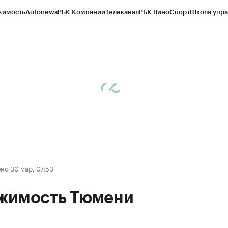
жимость
Autonews
РБК Компании
Телеканал
РБК Вино
Спорт
Школа упра
ипто
РБК Бизнес-среда
Дискуссионный клуб
Исследования
Кредитные 
Экономика
Бизнес
Технологии и медиа
Финансы
Рынок наличной валю
но 30 мар, 07:53
жимость Тюмени