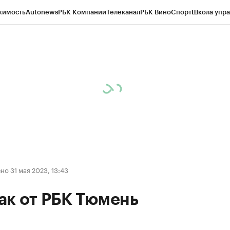
жимость
Autonews
РБК Компании
Телеканал
РБК Вино
Спорт
Школа упра
ипто
РБК Бизнес-среда
Дискуссионный клуб
Исследования
Кредитные 
Экономика
Бизнес
Технологии и медиа
Финансы
Рынок наличной валю
о 31 мая 2023, 13:43
ак от РБК Тюмень