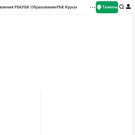
Тюмень
вления РБК
РБК Образование
РБК Курсы
рейтинги
Франшизы
Газета
Спецпроекты СПб
ты