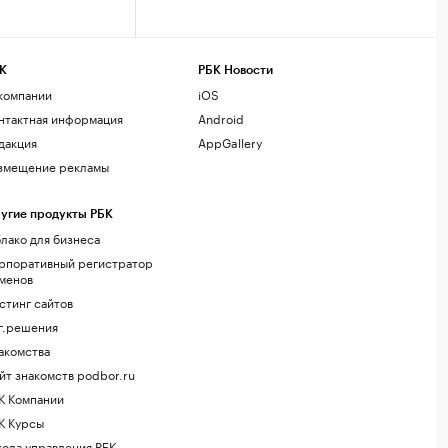
К
РБК Новости
компании
iOS
нтактная информация
Android
дакция
AppGallery
змещение рекламы
угие продукты РБК
лако для бизнеса
рпоративный регистратор
менов
стинг сайтов
г.решения
акомства
йт знакомств podbor.ru
К Компании
К Курсы
ола управления РБК