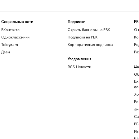
Социальные сети
Подписки
РБ
ВКонтакте
Скрыть баннеры на РБК
О 
Одноклассники
Подписка на РБК
Ко
Telegram
Корпоративная подписка
Ре
Дзен
Ра
Уведомления
RSS Новости
Др
Об
Ко
до
Хо
Ре
Зн
Са
РБ
РБ
Шк