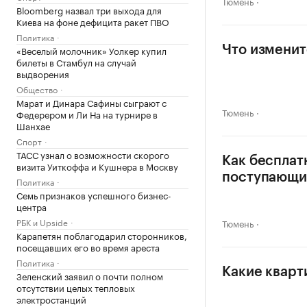
Тюмень
Bloomberg назвал три выхода для
Киева на фоне дефицита ракет ПВО
Политика
«Веселый молочник» Уолкер купил
Что изменит
билеты в Стамбул на случай
выдворения
Общество
Марат и Динара Сафины сыграют с
Тюмень
Федерером и Ли На на турнире в
Шанхае
Спорт
ТАСС узнал о возможности скорого
Как бесплат
визита Уиткоффа и Кушнера в Москву
поступающ
Политика
Семь признаков успешного бизнес-
центра
РБК и Upside
Тюмень
Карапетян поблагодарил сторонников,
посещавших его во время ареста
Политика
Какие кварт
Зеленский заявил о почти полном
отсутствии целых тепловых
электростанций