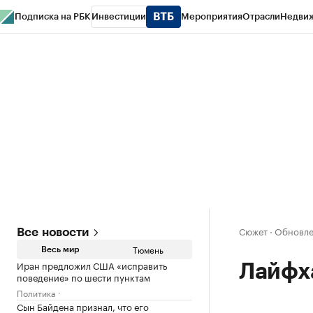
Подписка на РБК
Инвестиции
Мероприятия
Отрасли
Недви
РБК Life
Тренды
Визионеры
Национальные проекты
Город
Стиль
Кр
Конференции СПб
Спецпроекты
Проверка контрагентов
Политика
Сюжет
·
Обновлен
Все новости
Тюмень
Весь мир
Иран предложил США «исправить
Лайфх
поведение» по шести пунктам
Политика
Сын Байдена признал, что его