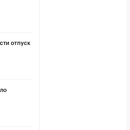
сти отпуск
ело