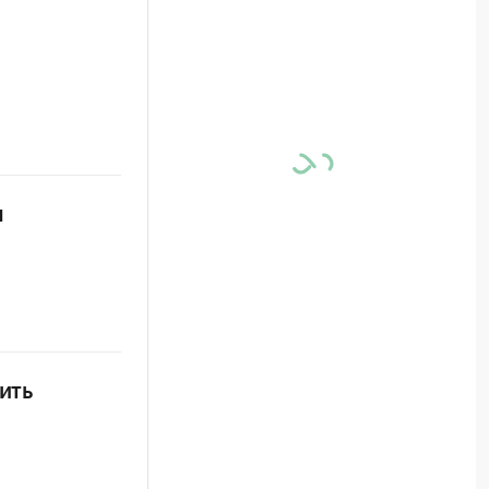
м
ить