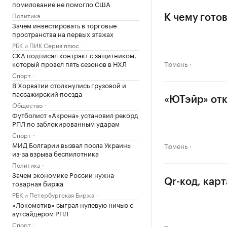
помилование не помогло США
Политика
К чему гото
Зачем инвестировать в торговые
пространства на первых этажах
РБК и ПИК Серия плюс
СКА подписал контракт с защитником,
который провел пять сезонов в НХЛ
Тюмень
Спорт
В Хорватии столкнулись грузовой и
пассажирский поезда
«ЮТэйр» отк
Общество
Футболист «Акрона» установил рекорд
РПЛ по заблокированным ударам
Спорт
МИД Болгарии вызвал посла Украины
Тюмень
из-за взрыва беспилотника
Политика
Зачем экономике России нужна
Qr-код, кар
товарная биржа
РБК и Петербургская Биржа
«Локомотив» сыграл нулевую ничью с
аутсайдером РПЛ
Спорт