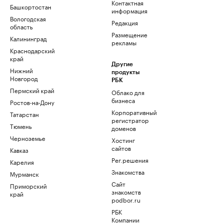
Контактная
Башкортостан
информация
Вологодская
Редакция
область
Размещение
Калининград
рекламы
Краснодарский
край
Другие
Нижний
продукты
Новгород
РБК
Пермский край
Облако для
бизнеса
Ростов-на-Дону
Корпоративный
Татарстан
регистратор
Тюмень
доменов
Черноземье
Хостинг
сайтов
Кавказ
Рег.решения
Карелия
Знакомства
Мурманск
Сайт
Приморский
знакомств
край
podbor.ru
РБК
Компании