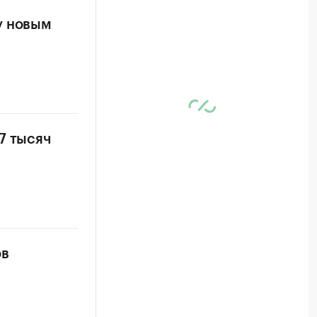
у новым
7 тысяч
ов