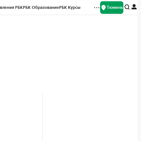
Тюмень
вления РБК
РБК Образование
РБК Курсы
рейтинги
Франшизы
Газета
Спецпроекты СПб
ты