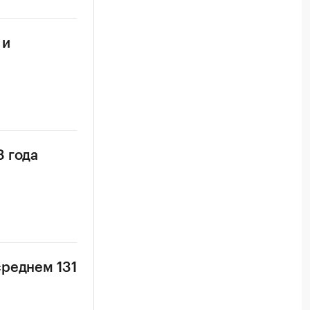
 и
8 года
среднем 131