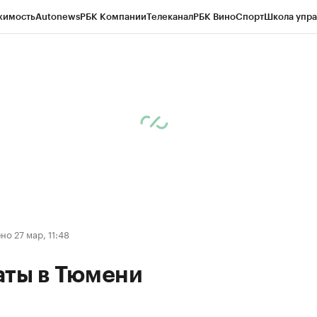
жимость
Autonews
РБК Компании
Телеканал
РБК Вино
Спорт
Школа упра
ипто
РБК Бизнес-среда
Дискуссионный клуб
Исследования
Кредитные 
Экономика
Бизнес
Технологии и медиа
Финансы
Рынок наличной валю
о 27 мар, 11:48
аты в Тюмени