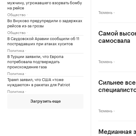
мужчину, угрожавшего взорвать бомбу
на рейсе
Тюмень
Общество
Во Внуково предупредили о задержках
рейсов из-за грозы
Общество
Самой высок
В Саудовской Аравии сообщили об 11
самосвала
пострадавших при атаках хуситов
Политика
В Турции заявили, что Европа
потребовала подтверждать
Тюмень
происхождение газа
Политика
Трамп заявил, что США «тоже
Сильнее все
нуждаются» в ракетах для Patriot
специалист
Политика
Загрузить еще
Тюмень
Медианная з