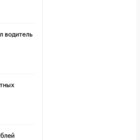
л водитель
итных
ублей