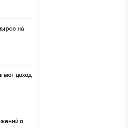
вырос на
гают доход
ожений о