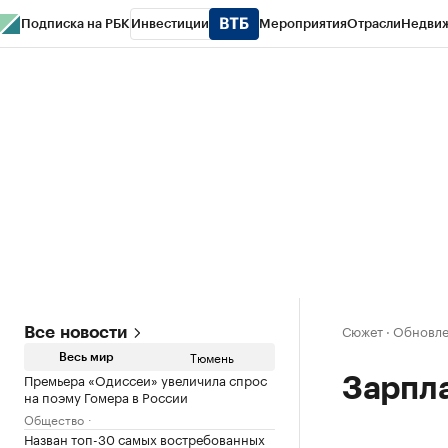
Подписка на РБК
Инвестиции
Мероприятия
Отрасли
Недви
РБК Life
Тренды
Визионеры
Национальные проекты
Город
Стиль
Кр
Конференции СПб
Спецпроекты
Проверка контрагентов
Политика
Сюжет
·
Обновлен
Все новости
Тюмень
Весь мир
Премьера «Одиссеи» увеличила спрос
Зарпл
на поэму Гомера в России
Общество
Назван топ-30 самых востребованных