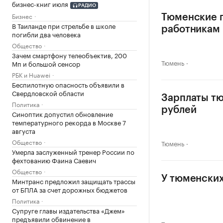
бизнес-книг июля
РАДИО
Бизнес
Тюменские п
В Таиланде при стрельбе в школе
работникам
погибли два человека
Общество
Зачем смартфону телеобъектив, 200
Тюмень
Мп и большой сенсор
РБК и Huawei
Беспилотную опасность объявили в
Свердловской области
Зарплаты тю
Политика
рублей
Синоптик допустил обновление
температурного рекорда в Москве 7
августа
Общество
Тюмень
Умерла заслуженный тренер России по
фехтованию Фаина Саевич
Общество
У тюменских
Минтранс предложил защищать трассы
от БПЛА за счет дорожных бюджетов
Политика
Супруге главы издательства «Джем»
предъявили обвинение в