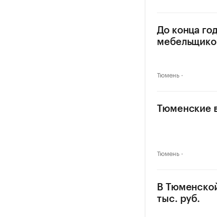
До конца го
мебельщико
Тюмень
Тюменские в
Тюмень
В Тюменской
тыс. руб.