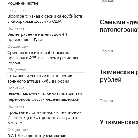
Тюмень
мошенничестве
Общество
Bloomberg узнал о серии самоубийств
в Киберкомандовании США
Самыми «ден
Политика
патологоан
Землетрясение магнитудой 4,1
произошло в Туве
Общество
Тюмень
Средняя пенсия неработающих
превысила ₽35 тыс. в семи регионах
России
Общество
Тюменские р
США ввели санкции в отношении
рублей
военного атташе Кубы в России
Политика
Власти Венесуэлы и оппозиция начали
переговоры спустя неделю задержки
Тюмень
Политика
Прощание с олимпийским чемпионом
Иваном Едешко пройдет 7 августа в
Москве
У тюменских
Общество
В США в аэропорту задержали