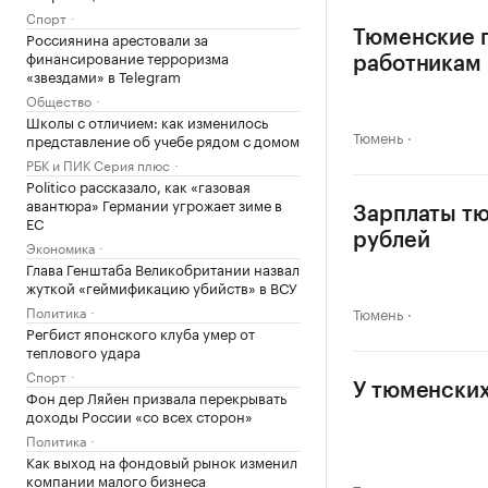
Спорт
Россиянина арестовали за
Тюменские п
финансирование терроризма
работникам
«звездами» в Telegram
Общество
Школы с отличием: как изменилось
Тюмень
представление об учебе рядом с домом
РБК и ПИК Серия плюс
Politico рассказало, как «газовая
авантюра» Германии угрожает зиме в
Зарплаты тю
ЕС
рублей
Экономика
Глава Генштаба Великобритании назвал
жуткой «геймификацию убийств» в ВСУ
Политика
Тюмень
Регбист японского клуба умер от
теплового удара
Спорт
У тюменских
Фон дер Ляйен призвала перекрывать
доходы России «со всех сторон»
Политика
Как выход на фондовый рынок изменил
компании малого бизнеса