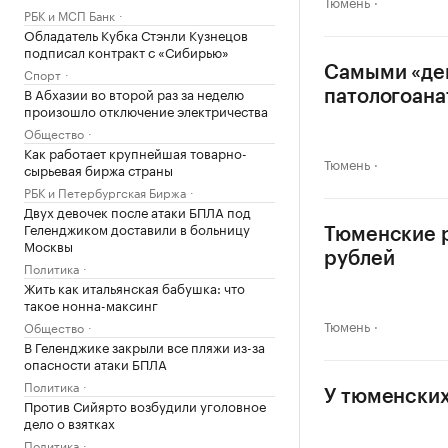
Тюмень
РБК и МСП Банк
Обладатель Кубка Стэнли Кузнецов
подписал контракт с «Сибирью»
Самыми «ден
Спорт
В Абхазии во второй раз за неделю
патологоан
произошло отключение электричества
Общество
Как работает крупнейшая товарно-
Тюмень
сырьевая биржа страны
РБК и Петербургская Биржа
Двух девочек после атаки БПЛА под
Геленджиком доставили в больницу
Тюменские р
Москвы
рублей
Политика
Жить как итальянская бабушка: что
такое нонна-максинг
Тюмень
Общество
В Геленджике закрыли все пляжи из-за
опасности атаки БПЛА
Политика
У тюменских
Против Сийярто возбудили уголовное
дело о взятках
Политика