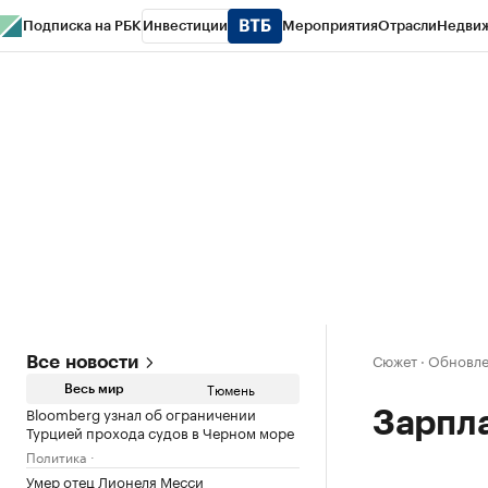
Подписка на РБК
Инвестиции
Мероприятия
Отрасли
Недви
РБК Life
Тренды
Визионеры
Национальные проекты
Город
Стиль
Кр
Конференции СПб
Спецпроекты
Проверка контрагентов
Политика
Сюжет
·
Обновлен
Все новости
Тюмень
Весь мир
Bloomberg узнал об ограничении
Зарпл
Турцией прохода судов в Черном море
Политика
Умер отец Лионеля Месси