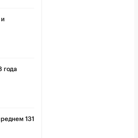
 и
8 года
среднем 131