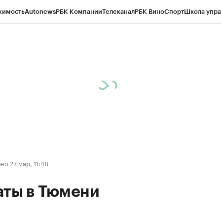
жимость
Autonews
РБК Компании
Телеканал
РБК Вино
Спорт
Школа упра
ипто
РБК Бизнес-среда
Дискуссионный клуб
Исследования
Кредитные 
Экономика
Бизнес
Технологии и медиа
Финансы
Рынок наличной валю
о 27 мар, 11:48
аты в Тюмени