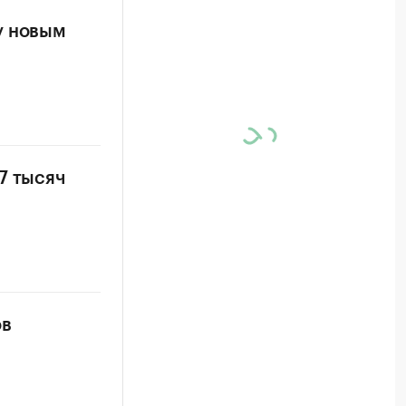
у новым
7 тысяч
ов