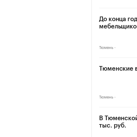
До конца го
мебельщико
Тюмень
Тюменские в
Тюмень
В Тюменской
тыс. руб.