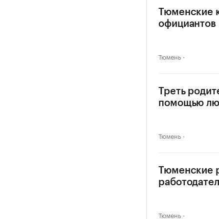
Тюменские к
официантов
Тюмень
Треть родит
помощью л
Тюмень
Тюменские р
работодател
Тюмень