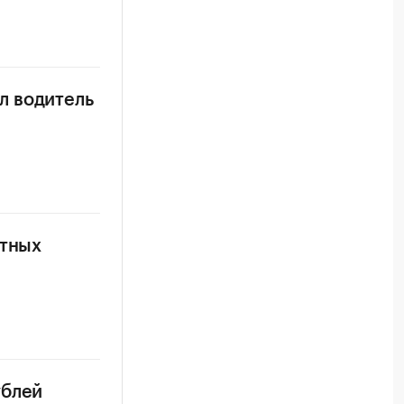
л водитель
итных
ублей