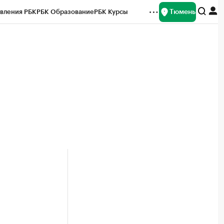
Тюмень
вления РБК
РБК Образование
РБК Курсы
рейтинги
Франшизы
Газета
Спецпроекты СПб
ты