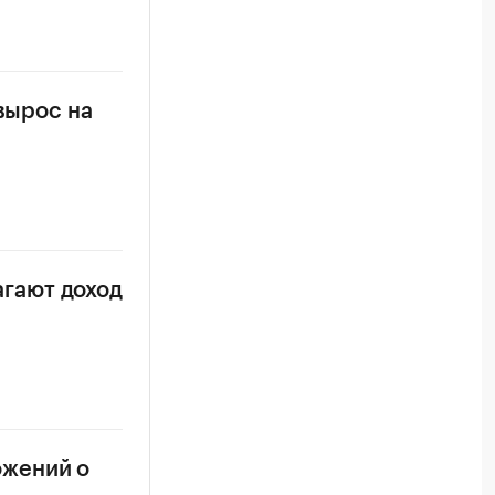
вырос на
гают доход
ожений о