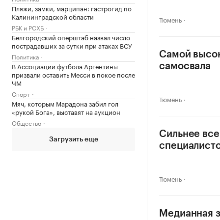
Пляжи, замки, марципан: гастрогид по
Калининградской области
Тюмень
РБК и РСХБ
Белгородский оперштаб назвал число
пострадавших за сутки при атаках ВСУ
Самой высок
Политика
В Ассоциации футбола Аргентины
самосвала
призвали оставить Месси в покое после
ЧМ
Спорт
Тюмень
Мяч, которым Марадона забил гол
«рукой Бога», выставят на аукцион
Общество
Сильнее все
Загрузить еще
специалист
Тюмень
Медианная з