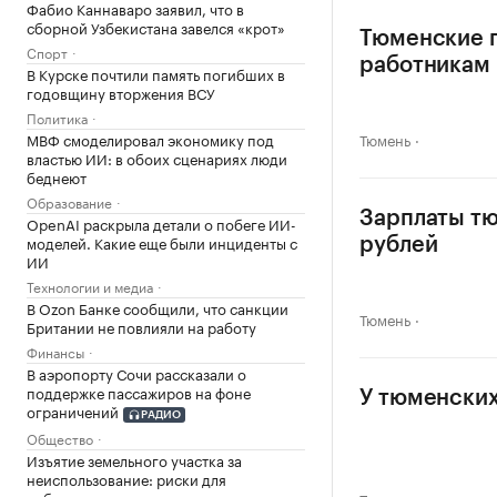
Фабио Каннаваро заявил, что в
сборной Узбекистана завелся «крот»
Тюменские п
Спорт
работникам
В Курске почтили память погибших в
годовщину вторжения ВСУ
Политика
МВФ смоделировал экономику под
Тюмень
властью ИИ: в обоих сценариях люди
беднеют
Образование
Зарплаты тю
OpenAI раскрыла детали о побеге ИИ-
моделей. Какие еще были инциденты с
рублей
ИИ
Технологии и медиа
В Ozon Банке сообщили, что санкции
Тюмень
Британии не повлияли на работу
Финансы
В аэропорту Сочи рассказали о
поддержке пассажиров на фоне
У тюменских
ограничений
РАДИО
Общество
Изъятие земельного участка за
неиспользование: риски для
собственников