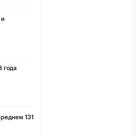
 и
8 года
среднем 131