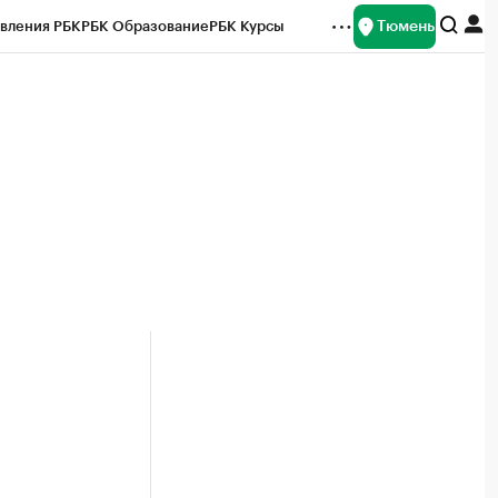
Тюмень
вления РБК
РБК Образование
РБК Курсы
рейтинги
Франшизы
Газета
Спецпроекты СПб
ты