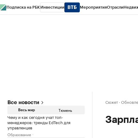
Подписка на РБК
Инвестиции
Мероприятия
Отрасли
Недви
РБК Life
Тренды
Визионеры
Национальные проекты
Город
Стиль
Кр
Конференции СПб
Спецпроекты
Проверка контрагентов
Политика
Сюжет
·
Обновлен
Все новости
Тюмень
Весь мир
Чему и как сегодня учат топ-
Зарпл
менеджеров: тренды EdTech для
управленцев
Образование