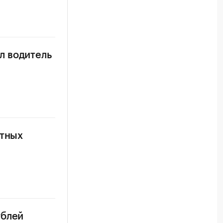
л водитель
итных
ублей