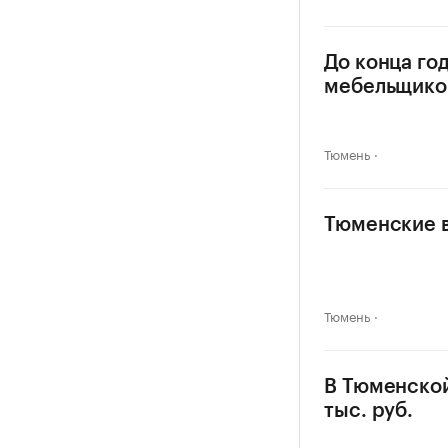
До конца го
мебельщико
Тюмень
Тюменские в
Тюмень
В Тюменской
тыс. руб.