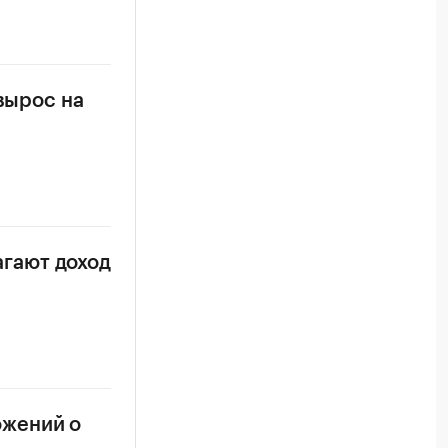
вырос на
гают доход
ожений о