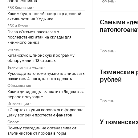
Тюмень
РБК Компании
Каким будет новый эпицентр деловой
активности на Ходынке
Самыми «ден
РБК и Stone
патологоан
Глава «Эксмо» рассказал о
последствиях атак на склады для
книжного рынка
Бизнес
Тюмень
Китайскую шпионскую программу
обнаружили в 13 странах
Технологии и медиа
Тюменские р
Руководителю тоже нужно планировать
развитие. 4 шага, как это сделать
рублей
Образование
Какие дивиденды выплатит «Яндекс» за
первое полугодие
Тюмень
Инвестиции
«Спартак» купил косовского форварда
Даку вопреки протестам фанатов
Спорт
У тюменских
Почему трагедии не останавливают
альпинистов от похода в горы