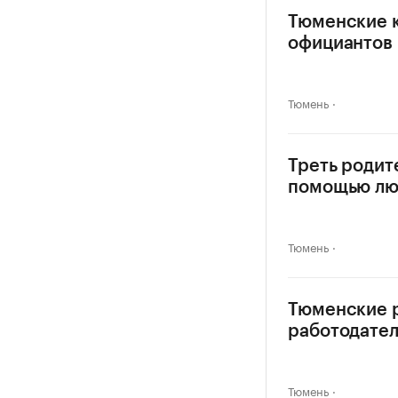
Тюменские к
официантов
Тюмень
Треть родит
помощью л
Тюмень
Тюменские р
работодател
Тюмень