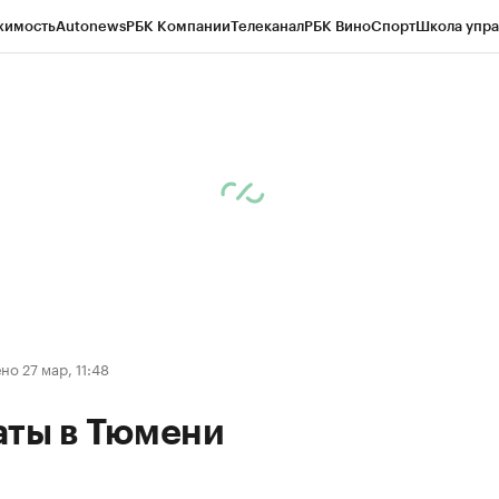
жимость
Autonews
РБК Компании
Телеканал
РБК Вино
Спорт
Школа упра
ипто
РБК Бизнес-среда
Дискуссионный клуб
Исследования
Кредитные 
Экономика
Бизнес
Технологии и медиа
Финансы
Рынок наличной валю
о 27 мар, 11:48
аты в Тюмени