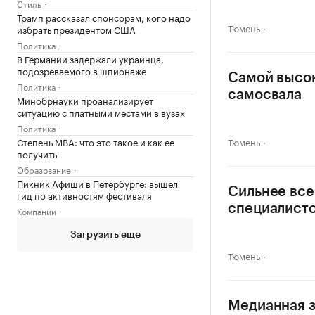
Стиль
Трамп рассказал спонсорам, кого надо
Тюмень
избрать президентом США
Политика
В Германии задержали украинца,
подозреваемого в шпионаже
Самой высок
Политика
самосвала
Минобрнауки проанализирует
ситуацию с платными местами в вузах
Политика
Степень MBA: что это такое и как ее
Тюмень
получить
Образование
Пикник Афиши в Петербурге: вышел
Сильнее все
гид по активностям фестиваля
специалист
Компании
Загрузить еще
Тюмень
Медианная з