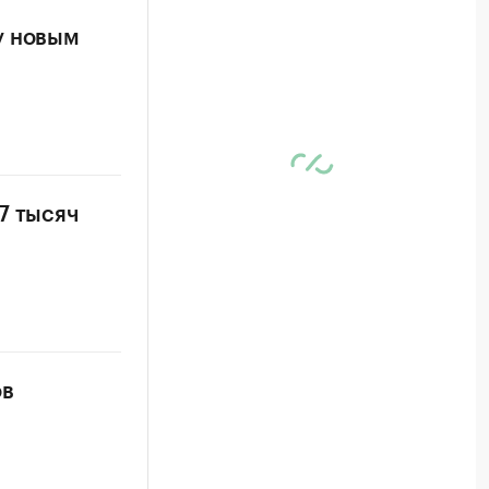
у новым
7 тысяч
ов