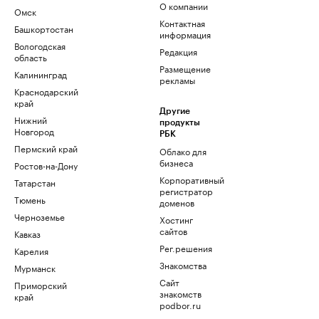
О компании
Омск
Контактная
Башкортостан
информация
Вологодская
Редакция
область
Размещение
Калининград
рекламы
Краснодарский
край
Другие
Нижний
продукты
Новгород
РБК
Пермский край
Облако для
бизнеса
Ростов-на-Дону
Корпоративный
Татарстан
регистратор
Тюмень
доменов
Черноземье
Хостинг
сайтов
Кавказ
Рег.решения
Карелия
Знакомства
Мурманск
Сайт
Приморский
знакомств
край
podbor.ru