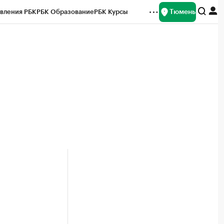
Тюмень
вления РБК
РБК Образование
РБК Курсы
рейтинги
Франшизы
Газета
Спецпроекты СПб
ты