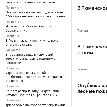
ресурс вооружений в конфликте
Политика
В Тюменско
Лантратова заявила, что судьба более
300 курян неизвестна после вторжения
Политика
На подлете к Москве сбили три
беспилотника
Тюмень
Политика
В Грузии назвали причину полного
блэкаута в стране
В Тюменской
Общество
режим
В Германии увидели «сценарий
теракта» в инциденте с дроном в
аэропорту
Политика
Тюмень
Украина признала угрозой
нацбезопасности актрису из сериала
«СашаТаня»
Политика
Опубликован
Reuters раскрыл одну из крупнейших
лесные пож
уступок Ирану в конфликте с США
Политика
Три российских аэропорта закрыли для