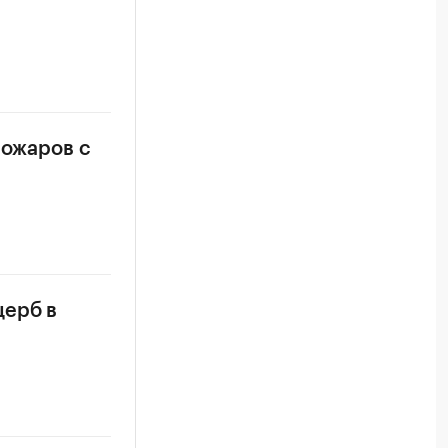
пожаров с
щерб в