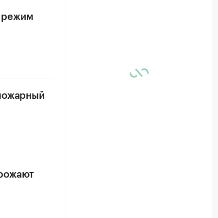
 режим
опожарный
грожают