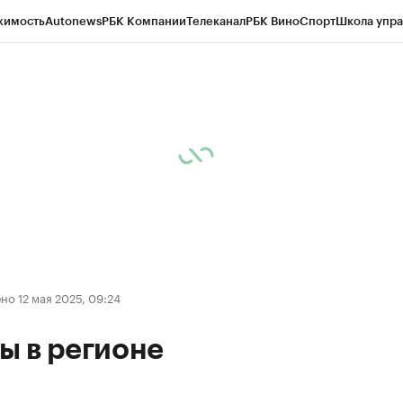
жимость
Autonews
РБК Компании
Телеканал
РБК Вино
Спорт
Школа упра
ипто
РБК Бизнес-среда
Дискуссионный клуб
Исследования
Кредитные 
Экономика
Бизнес
Технологии и медиа
Финансы
Рынок наличной валю
о 12 мая 2025, 09:24
ы в регионе