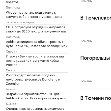
Тюмень
полетов
Политика
Wildberries начала подготовку к
запуску собственного мессенджера
В Тюменском
Технологии и медиа
США потребуют от ряда иммигрантов
залоги до $250 тыс. для получения виз
Политика
Тюмень
Adidas извинился за обилие розовых
бутс на ЧМ-26, назвав это совпадением
Спорт
Игрока «Зенита» госпитализировали
Погорельцы
после удара локтем в матче Кубка
России
Спорт
Росстандарт запретил продажу
некоторых грузовиков Dongfeng и
Тюмень
Zoomlion
Бизнес
Затраты на строительство ТЭС для
БАМа и Сухого Лога выросли на треть
В Тюмени по
Бизнес
Счетная палата оценила зависимость