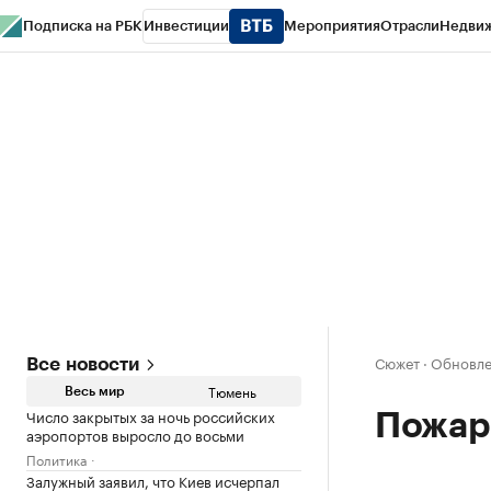
Подписка на РБК
Инвестиции
Мероприятия
Отрасли
Недви
РБК Life
Тренды
Визионеры
Национальные проекты
Город
Стиль
Кр
Конференции СПб
Спецпроекты
Проверка контрагентов
Политика
Сюжет
·
Обновлен
Все новости
Тюмень
Весь мир
Число закрытых за ночь российских
Пожар
аэропортов выросло до восьми
Политика
Залужный заявил, что Киев исчерпал