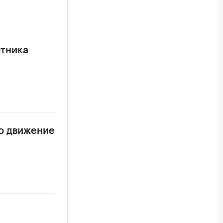
тника
о движение