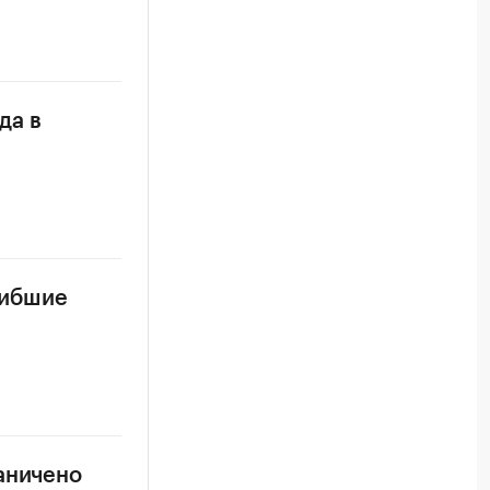
да в
гибшие
аничено