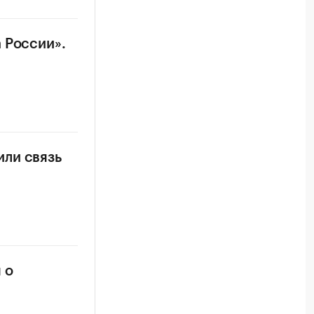
 России».
ли связь
 о