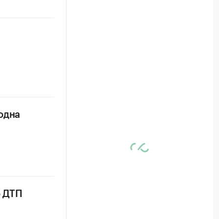
одна
о ДТП