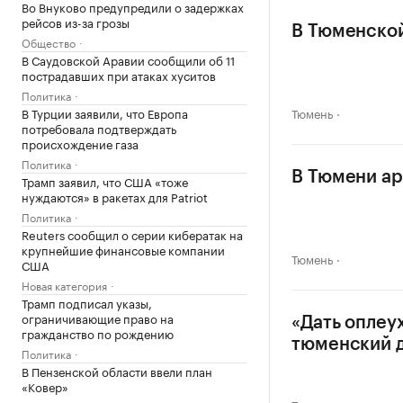
Во Внуково предупредили о задержках
рейсов из-за грозы
В Тюменской
Общество
В Саудовской Аравии сообщили об 11
пострадавших при атаках хуситов
Политика
В Турции заявили, что Европа
Тюмень
потребовала подтверждать
происхождение газа
Политика
В Тюмени ар
Трамп заявил, что США «тоже
нуждаются» в ракетах для Patriot
Политика
Reuters сообщил о серии кибератак на
крупнейшие финансовые компании
Тюмень
США
Новая категория
Трамп подписал указы,
ограничивающие право на
«Дать оплеу
гражданство по рождению
тюменский 
Политика
В Пензенской области ввели план
«Ковер»