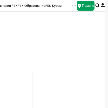
Тюмень
вления РБК
РБК Образование
РБК Курсы
рейтинги
Франшизы
Газета
Спецпроекты СПб
ты