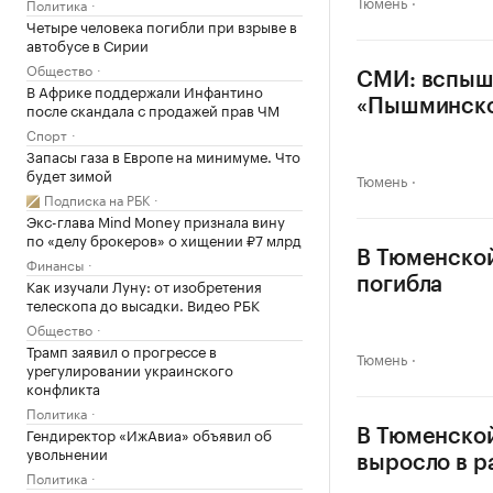
Тюмень
Политика
Четыре человека погибли при взрыве в
автобусе в Сирии
Общество
СМИ: вспыш
В Африке поддержали Инфантино
«Пышминск
после скандала с продажей прав ЧМ
Спорт
Запасы газа в Европе на минимуме. Что
будет зимой
Тюмень
Подписка на РБК
Экс-глава Mind Money признала вину
по «делу брокеров» о хищении ₽7 млрд
В Тюменской
Финансы
Как изучали Луну: от изобретения
погибла
телескопа до высадки. Видео РБК
Общество
Трамп заявил о прогрессе в
Тюмень
урегулировании украинского
конфликта
Политика
Гендиректор «ИжАвиа» объявил об
В Тюменской
увольнении
выросло в р
Политика