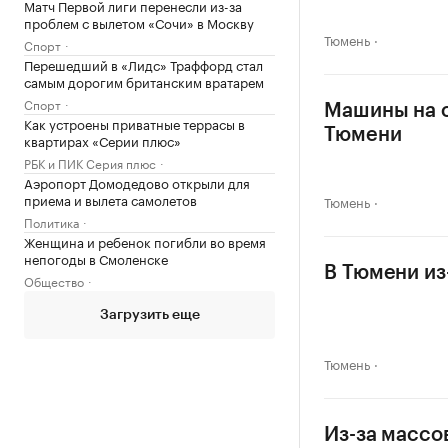
Матч Первой лиги перенесли из-за
проблем с вылетом «Сочи» в Москву
Тюмень
Спорт
Перешедший в «Лидс» Траффорд стал
самым дорогим британским вратарем
Спорт
Машины на о
Как устроены приватные террасы в
Тюмени
квартирах «Серии плюс»
РБК и ПИК Серия плюс
Аэропорт Домодедово открыли для
приема и вылета самолетов
Тюмень
Политика
Женщина и ребенок погибли во время
непогоды в Смоленске
В Тюмени из
Общество
Загрузить еще
Тюмень
Из-за массо