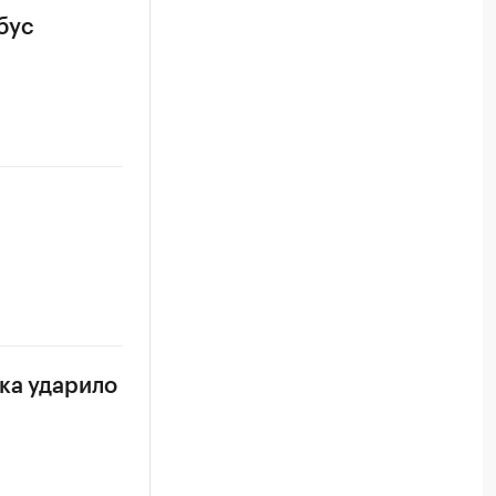
бус
ка ударило