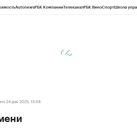
жимость
Autonews
РБК Компании
Телеканал
РБК Вино
Спорт
Школа упра
ипто
РБК Бизнес-среда
Дискуссионный клуб
Исследования
Кредитные 
Экономика
Бизнес
Технологии и медиа
Финансы
Рынок наличной валю
о 24 дек 2025, 13:58
мени