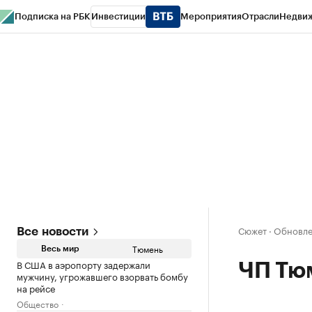
Подписка на РБК
Инвестиции
Мероприятия
Отрасли
Недви
РБК Life
Тренды
Визионеры
Национальные проекты
Город
Стиль
Кр
Конференции СПб
Спецпроекты
Проверка контрагентов
Политика
Сюжет
·
Обновлен
Все новости
Тюмень
Весь мир
В США в аэропорту задержали
ЧП Тю
мужчину, угрожавшего взорвать бомбу
на рейсе
Общество