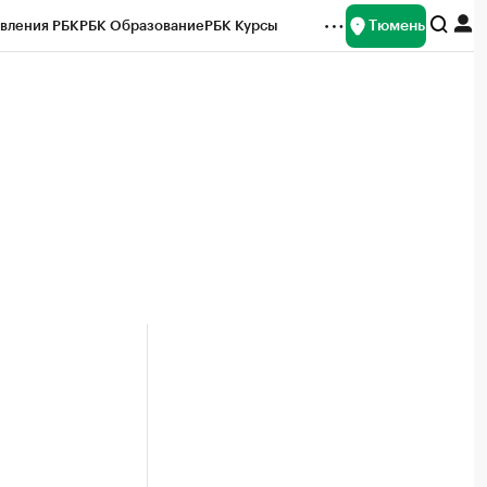
Тюмень
вления РБК
РБК Образование
РБК Курсы
рейтинги
Франшизы
Газета
Спецпроекты СПб
ты