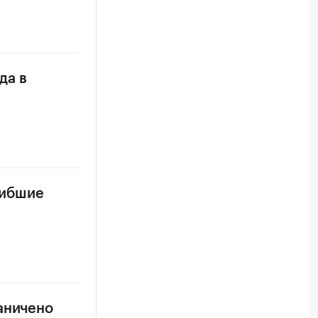
да в
гибшие
аничено