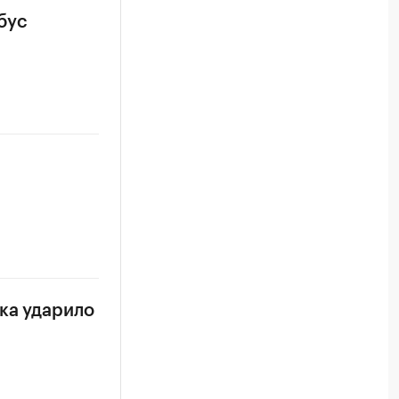
бус
ка ударило