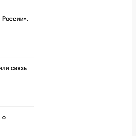
 России».
ли связь
 о