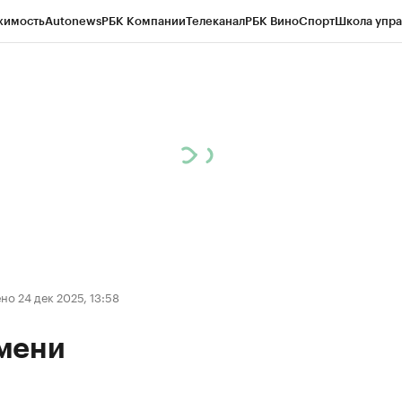
жимость
Autonews
РБК Компании
Телеканал
РБК Вино
Спорт
Школа упра
ипто
РБК Бизнес-среда
Дискуссионный клуб
Исследования
Кредитные 
Экономика
Бизнес
Технологии и медиа
Финансы
Рынок наличной валю
о 24 дек 2025, 13:58
мени