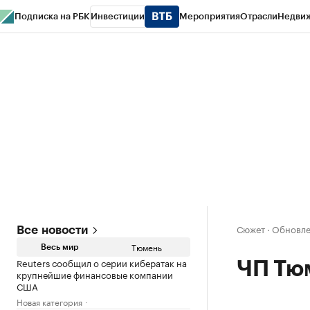
Подписка на РБК
Инвестиции
Мероприятия
Отрасли
Недви
РБК Life
Тренды
Визионеры
Национальные проекты
Город
Стиль
Кр
Конференции СПб
Спецпроекты
Проверка контрагентов
Политика
Сюжет
·
Обновлен
Все новости
Тюмень
Весь мир
Reuters сообщил о серии кибератак на
ЧП Тю
крупнейшие финансовые компании
США
Новая категория