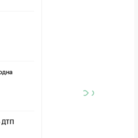
одна
о ДТП