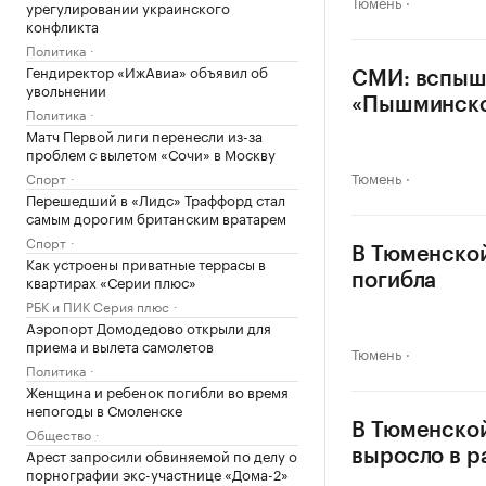
Тюмень
урегулировании украинского
конфликта
Политика
Гендиректор «ИжАвиа» объявил об
СМИ: вспыш
увольнении
«Пышминск
Политика
Матч Первой лиги перенесли из-за
проблем с вылетом «Сочи» в Москву
Тюмень
Спорт
Перешедший в «Лидс» Траффорд стал
самым дорогим британским вратарем
Спорт
В Тюменской
Как устроены приватные террасы в
квартирах «Серии плюс»
погибла
РБК и ПИК Серия плюс
Аэропорт Домодедово открыли для
приема и вылета самолетов
Тюмень
Политика
Женщина и ребенок погибли во время
непогоды в Смоленске
В Тюменской
Общество
Арест запросили обвиняемой по делу о
выросло в р
порнографии экс-участнице «Дома-2»