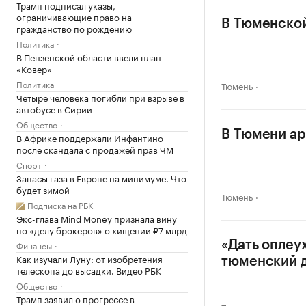
Трамп подписал указы,
ограничивающие право на
В Тюменской
гражданство по рождению
Политика
В Пензенской области ввели план
«Ковер»
Политика
Тюмень
Четыре человека погибли при взрыве в
автобусе в Сирии
Общество
В Тюмени ар
В Африке поддержали Инфантино
после скандала с продажей прав ЧМ
Спорт
Запасы газа в Европе на минимуме. Что
будет зимой
Тюмень
Подписка на РБК
Экс-глава Mind Money признала вину
по «делу брокеров» о хищении ₽7 млрд
Финансы
«Дать оплеу
Как изучали Луну: от изобретения
тюменский 
телескопа до высадки. Видео РБК
Общество
Трамп заявил о прогрессе в