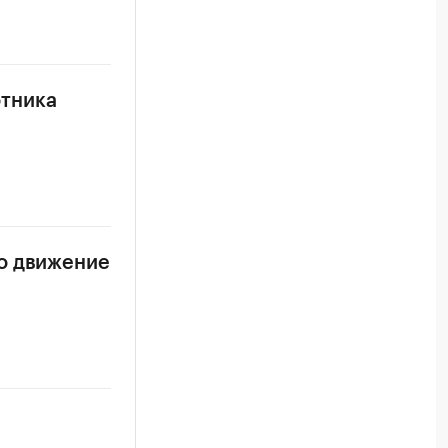
тника
о движение