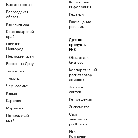
Контактная
Башкортостан
информация
Вологодская
Редакция
область
Размещение
Калининград
рекламы
Краснодарский
край
Другие
Нижний
продукты
Новгород
РБК
Пермский край
Облако для
бизнеса
Ростов-на-Дону
Корпоративный
Татарстан
регистратор
Тюмень
доменов
Черноземье
Хостинг
сайтов
Кавказ
Рег.решения
Карелия
Знакомства
Мурманск
Сайт
Приморский
знакомств
край
podbor.ru
РБК
Компании