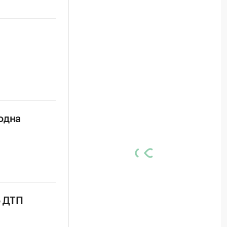
одна
о ДТП