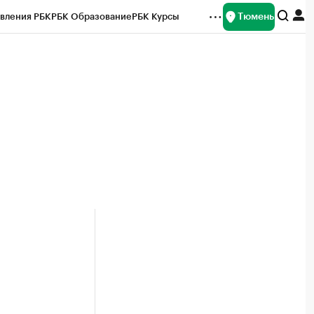
Тюмень
вления РБК
РБК Образование
РБК Курсы
рейтинги
Франшизы
Газета
Спецпроекты СПб
ты