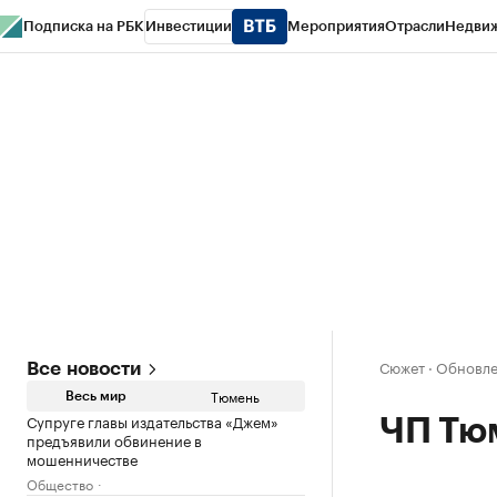
Подписка на РБК
Инвестиции
Мероприятия
Отрасли
Недви
РБК Life
Тренды
Визионеры
Национальные проекты
Город
Стиль
Кр
Конференции СПб
Спецпроекты
Проверка контрагентов
Политика
Сюжет
·
Обновлен
Все новости
Тюмень
Весь мир
Супруге главы издательства «Джем»
ЧП Тю
предъявили обвинение в
мошенничестве
Общество