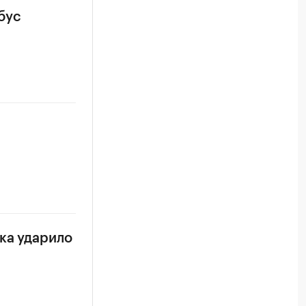
бус
ка ударило