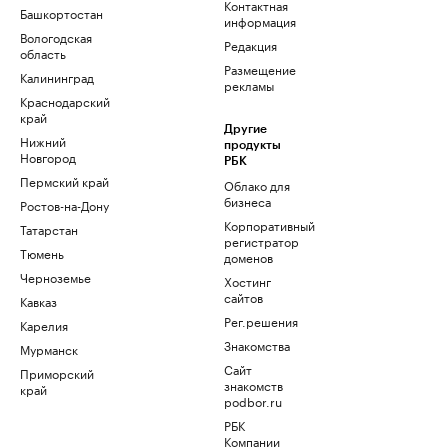
Контактная
Башкортостан
информация
Вологодская
Редакция
область
Размещение
Калининград
рекламы
Краснодарский
край
Другие
Нижний
продукты
Новгород
РБК
Пермский край
Облако для
бизнеса
Ростов-на-Дону
Корпоративный
Татарстан
регистратор
Тюмень
доменов
Черноземье
Хостинг
сайтов
Кавказ
Рег.решения
Карелия
Знакомства
Мурманск
Сайт
Приморский
знакомств
край
podbor.ru
РБК
Компании