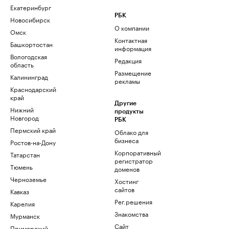
Екатеринбург
РБК
Новосибирск
О компании
Омск
Контактная
Башкортостан
информация
Вологодская
Редакция
область
Размещение
Калининград
рекламы
Краснодарский
край
Другие
Нижний
продукты
Новгород
РБК
Пермский край
Облако для
бизнеса
Ростов-на-Дону
Корпоративный
Татарстан
регистратор
Тюмень
доменов
Черноземье
Хостинг
сайтов
Кавказ
Рег.решения
Карелия
Знакомства
Мурманск
Сайт
Приморский