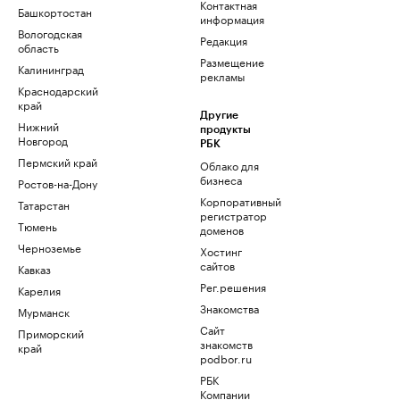
Контактная
Башкортостан
информация
Вологодская
Редакция
область
Размещение
Калининград
рекламы
Краснодарский
край
Другие
Нижний
продукты
Новгород
РБК
Пермский край
Облако для
бизнеса
Ростов-на-Дону
Корпоративный
Татарстан
регистратор
Тюмень
доменов
Черноземье
Хостинг
сайтов
Кавказ
Рег.решения
Карелия
Знакомства
Мурманск
Сайт
Приморский
знакомств
край
podbor.ru
РБК
Компании