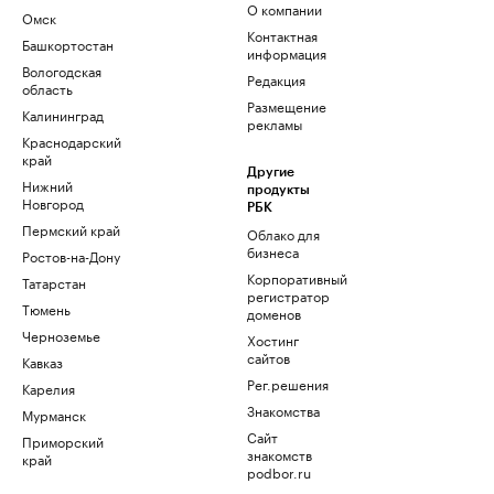
О компании
Омск
Контактная
Башкортостан
информация
Вологодская
Редакция
область
Размещение
Калининград
рекламы
Краснодарский
край
Другие
Нижний
продукты
Новгород
РБК
Пермский край
Облако для
бизнеса
Ростов-на-Дону
Корпоративный
Татарстан
регистратор
Тюмень
доменов
Черноземье
Хостинг
сайтов
Кавказ
Рег.решения
Карелия
Знакомства
Мурманск
Сайт
Приморский
знакомств
край
podbor.ru