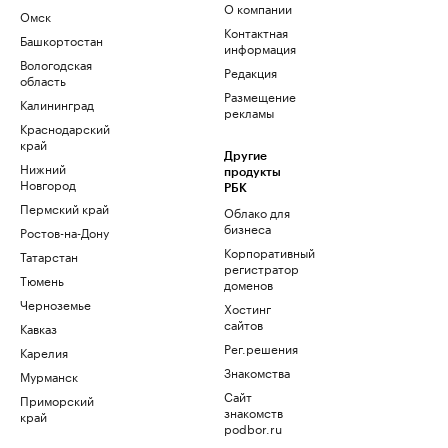
О компании
Омск
Контактная
Башкортостан
информация
Вологодская
Редакция
область
Размещение
Калининград
рекламы
Краснодарский
край
Другие
Нижний
продукты
Новгород
РБК
Пермский край
Облако для
бизнеса
Ростов-на-Дону
Корпоративный
Татарстан
регистратор
Тюмень
доменов
Черноземье
Хостинг
сайтов
Кавказ
Рег.решения
Карелия
Знакомства
Мурманск
Сайт
Приморский
знакомств
край
podbor.ru