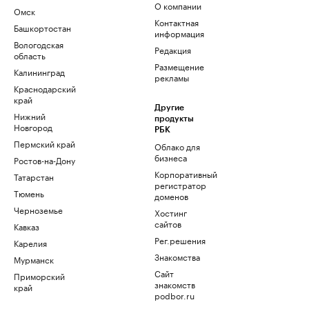
О компании
Омск
Контактная
Башкортостан
информация
Вологодская
Редакция
область
Размещение
Калининград
рекламы
Краснодарский
край
Другие
Нижний
продукты
Новгород
РБК
Пермский край
Облако для
бизнеса
Ростов-на-Дону
Корпоративный
Татарстан
регистратор
Тюмень
доменов
Черноземье
Хостинг
сайтов
Кавказ
Рег.решения
Карелия
Знакомства
Мурманск
Сайт
Приморский
знакомств
край
podbor.ru