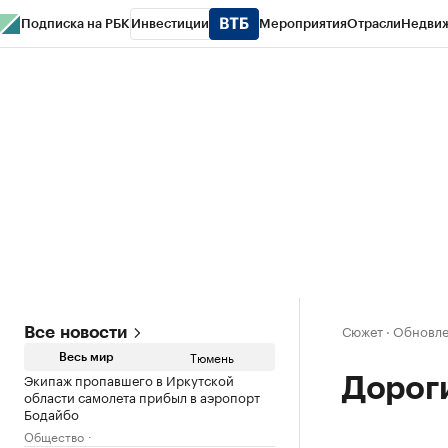
Подписка на РБК
Инвестиции
Мероприятия
Отрасли
Недви
РБК Life
Тренды
Визионеры
Национальные проекты
Город
Стиль
Кр
Конференции СПб
Спецпроекты
Проверка контрагентов
Политика
Сюжет
·
Обновле
Все новости
Тюмень
Весь мир
Экипаж пропавшего в Иркутской
Дорог
области самолета прибыл в аэропорт
Бодайбо
Общество