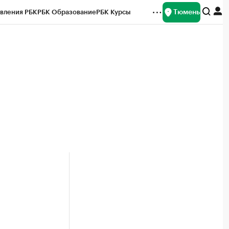
Тюмень
вления РБК
РБК Образование
РБК Курсы
рейтинги
Франшизы
Газета
Спецпроекты СПб
ты