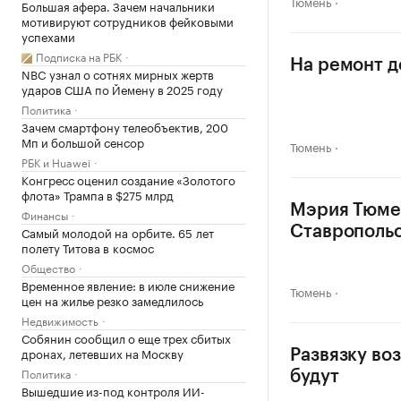
Тюмень
Большая афера. Зачем начальники
мотивируют сотрудников фейковыми
успехами
Подписка на РБК
На ремонт д
NBC узнал о сотнях мирных жертв
ударов США по Йемену в 2025 году
Политика
Зачем смартфону телеобъектив, 200
Мп и большой сенсор
Тюмень
РБК и Huawei
Конгресс оценил создание «Золотого
флота» Трампа в $275 млрд
Мэрия Тюмен
Финансы
Самый молодой на орбите. 65 лет
Ставрополь
полету Титова в космос
Общество
Временное явление: в июле снижение
Тюмень
цен на жилье резко замедлилось
Недвижимость
Собянин сообщил о еще трех сбитых
дронах, летевших на Москву
Развязку во
Политика
будут
Вышедшие из-под контроля ИИ-