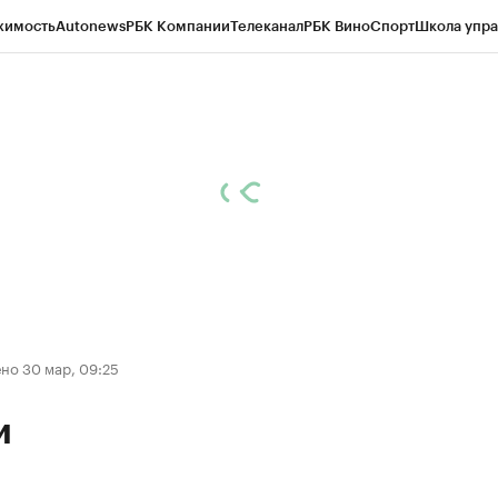
жимость
Autonews
РБК Компании
Телеканал
РБК Вино
Спорт
Школа упра
ипто
РБК Бизнес-среда
Дискуссионный клуб
Исследования
Кредитные 
Экономика
Бизнес
Технологии и медиа
Финансы
Рынок наличной валю
но 30 мар, 09:25
и