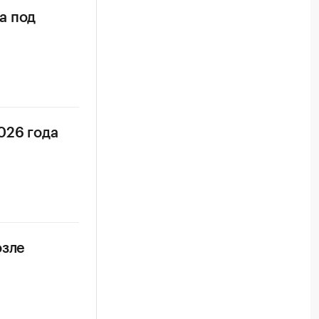
а под
026 года
озле