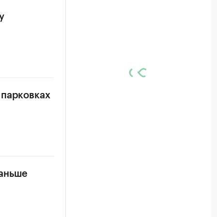
у
 парковках
раньше