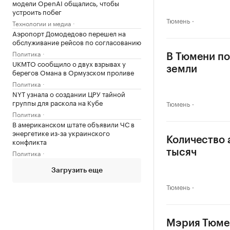
модели OpenAI общались, чтобы
устроить побег
Тюмень
Технологии и медиа
Аэропорт Домодедово перешел на
обслуживание рейсов по согласованию
Политика
В Тюмени по
UKMTO сообщило о двух взрывах у
земли
берегов Омана в Ормузском проливе
Политика
NYT узнала о создании ЦРУ тайной
группы для раскола на Кубе
Тюмень
Политика
В американском штате объявили ЧС в
энергетике из-за украинского
Количество 
конфликта
тысяч
Политика
Загрузить еще
Тюмень
Мэрия Тюмен