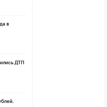
да в
тились ДТП
ублей.