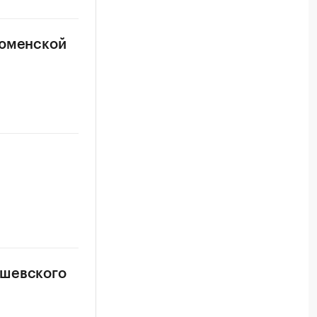
тюменской
а
ишевского