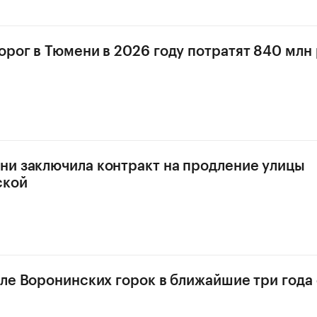
орог в Тюмени в 2026 году потратят 840 млн
и заключила контракт на продление улицы
ской
зле Воронинских горок в ближайшие три года 