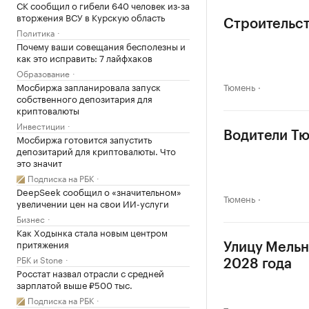
СК сообщил о гибели 640 человек из-за
вторжения ВСУ в Курскую область
Строительст
Политика
Почему ваши совещания бесполезны и
как это исправить: 7 лайфхаков
Образование
Мосбиржа запланировала запуск
Тюмень
собственного депозитария для
криптовалюты
Инвестиции
Водители Тю
Мосбиржа готовится запустить
депозитарий для криптовалюты. Что
это значит
Подписка на РБК
DeepSeek сообщил о «значительном»
Тюмень
увеличении цен на свои ИИ-услуги
Бизнес
Как Ходынка стала новым центром
притяжения
Улицу Мельн
РБК и Stone
2028 года
Росстат назвал отрасли с средней
зарплатой выше ₽500 тыс.
Подписка на РБК