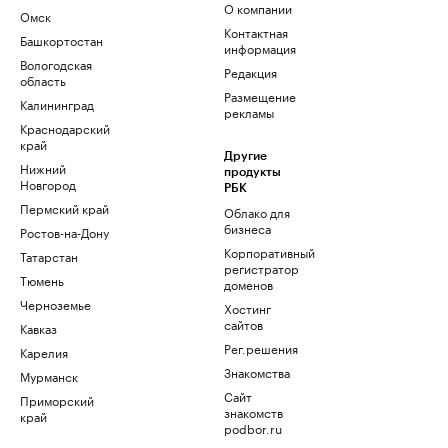
О компании
Омск
Контактная
Башкортостан
информация
Вологодская
Редакция
область
Размещение
Калининград
рекламы
Краснодарский
край
Другие
Нижний
продукты
Новгород
РБК
Пермский край
Облако для
бизнеса
Ростов-на-Дону
Корпоративный
Татарстан
регистратор
Тюмень
доменов
Черноземье
Хостинг
сайтов
Кавказ
Рег.решения
Карелия
Знакомства
Мурманск
Сайт
Приморский
знакомств
край
podbor.ru