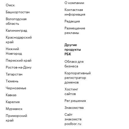
О компании
Омск
Контактная
Башкортостан
информация
Вологодская
Редакция
область
Размещение
Калининград
рекламы
Краснодарский
край
Другие
Нижний
продукты
Новгород
РБК
Пермский край
Облако для
бизнеса
Ростов-на-Дону
Корпоративный
Татарстан
регистратор
Тюмень
доменов
Черноземье
Хостинг
сайтов
Кавказ
Рег.решения
Карелия
Знакомства
Мурманск
Сайт
Приморский
знакомств
край
podbor.ru