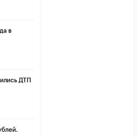
да в
тились ДТП
ублей.