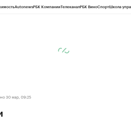
жимость
Autonews
РБК Компании
Телеканал
РБК Вино
Спорт
Школа упра
ипто
РБК Бизнес-среда
Дискуссионный клуб
Исследования
Кредитные 
Экономика
Бизнес
Технологии и медиа
Финансы
Рынок наличной валю
но 30 мар, 09:25
и