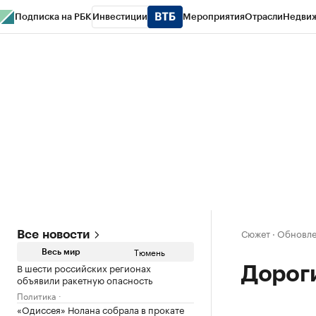
Подписка на РБК
Инвестиции
Мероприятия
Отрасли
Недви
РБК Life
Тренды
Визионеры
Национальные проекты
Город
Стиль
Кр
Конференции СПб
Спецпроекты
Проверка контрагентов
Политика
Сюжет
·
Обновле
Все новости
Тюмень
Весь мир
В шести российских регионах
Дорог
объявили ракетную опасность
Политика
«Одиссея» Нолана собрала в прокате