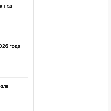
а под
026 года
озле