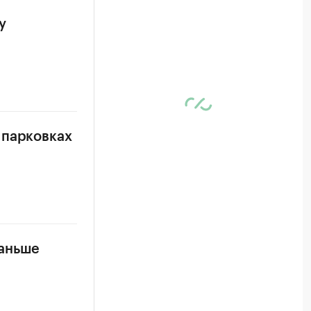
у
 парковках
раньше