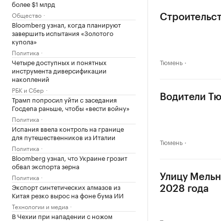
более $1 млрд
Общество
Строительст
Bloomberg узнал, когда планируют
завершить испытания «Золотого
купола»
Политика
Четыре доступных и понятных
Тюмень
инструмента диверсификации
накоплений
РБК и Сбер
Водители Тю
Трамп попросил уйти с заседания
Госдепа раньше, чтобы «вести войну»
Политика
Испания ввела контроль на границе
для путешественников из Италии
Тюмень
Политика
Bloomberg узнал, что Украине грозит
обвал экспорта зерна
Политика
Улицу Мельн
Экспорт синтетических алмазов из
2028 года
Китая резко вырос на фоне бума ИИ
Технологии и медиа
В Чехии при нападении с ножом