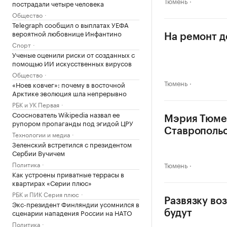
Тюмень
пострадали четыре человека
Общество
Telegraph сообщил о выплатах УЕФА
вероятной любовнице Инфантино
На ремонт д
Спорт
Ученые оценили риски от созданных с
помощью ИИ искусственных вирусов
Общество
Тюмень
«Ноев ковчег»: почему в восточной
Арктике эволюция шла непрерывно
РБК и УК Первая
Сооснователь Wikipedia назвал ее
Мэрия Тюмен
рупором пропаганды под эгидой ЦРУ
Ставрополь
Технологии и медиа
Зеленский встретился с президентом
Сербии Вучичем
Политика
Тюмень
Как устроены приватные террасы в
квартирах «Серии плюс»
РБК и ПИК Серия плюс
Развязку во
Экс-президент Финляндии усомнился в
сценарии нападения России на НАТО
будут
Политика