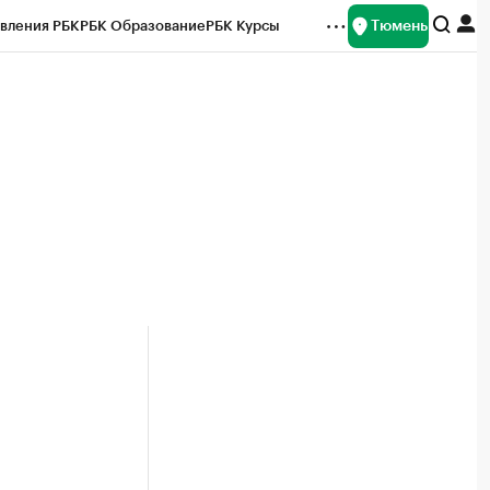
Тюмень
вления РБК
РБК Образование
РБК Курсы
рейтинги
Франшизы
Газета
Спецпроекты СПб
ты