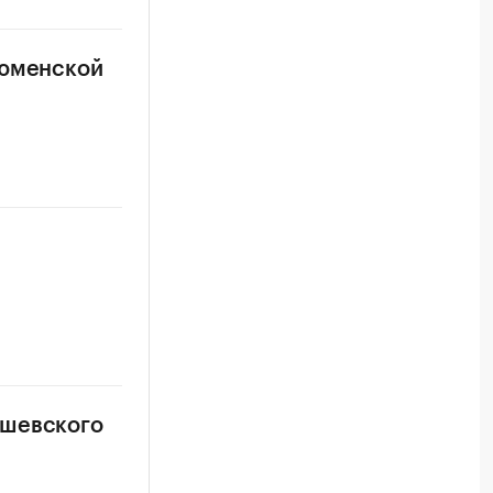
тюменской
а
ишевского