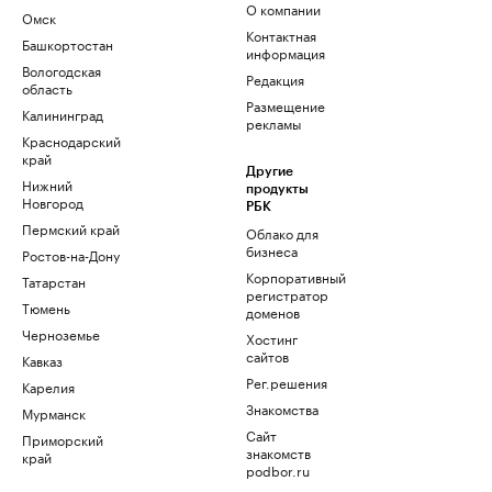
О компании
Омск
Контактная
Башкортостан
информация
Вологодская
Редакция
область
Размещение
Калининград
рекламы
Краснодарский
край
Другие
Нижний
продукты
Новгород
РБК
Пермский край
Облако для
бизнеса
Ростов-на-Дону
Корпоративный
Татарстан
регистратор
Тюмень
доменов
Черноземье
Хостинг
сайтов
Кавказ
Рег.решения
Карелия
Знакомства
Мурманск
Сайт
Приморский
знакомств
край
podbor.ru