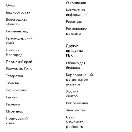
О компании
Омск
Контактная
Башкортостан
информация
Вологодская
Редакция
область
Размещение
Калининград
рекламы
Краснодарский
край
Другие
Нижний
продукты
Новгород
РБК
Пермский край
Облако для
бизнеса
Ростов-на-Дону
Корпоративный
Татарстан
регистратор
Тюмень
доменов
Черноземье
Хостинг
сайтов
Кавказ
Рег.решения
Карелия
Знакомства
Мурманск
Сайт
Приморский
знакомств
край
podbor.ru