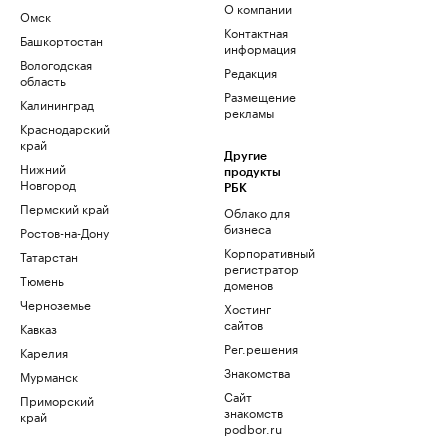
О компании
Омск
Контактная
Башкортостан
информация
Вологодская
Редакция
область
Размещение
Калининград
рекламы
Краснодарский
край
Другие
Нижний
продукты
Новгород
РБК
Пермский край
Облако для
бизнеса
Ростов-на-Дону
Корпоративный
Татарстан
регистратор
Тюмень
доменов
Черноземье
Хостинг
сайтов
Кавказ
Рег.решения
Карелия
Знакомства
Мурманск
Сайт
Приморский
знакомств
край
podbor.ru