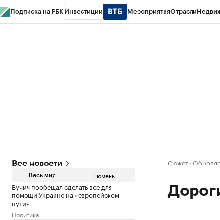
Подписка на РБК
Инвестиции
Мероприятия
Отрасли
Недви
РБК Life
Тренды
Визионеры
Национальные проекты
Город
Стиль
Кр
Конференции СПб
Спецпроекты
Проверка контрагентов
Политика
Сюжет
·
Обновле
Все новости
Тюмень
Весь мир
Вучич пообещал сделать все для
Дорог
помощи Украине на «европейском
пути»
Политика