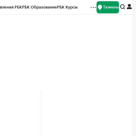
Тюмень
вления РБК
РБК Образование
РБК Курсы
рейтинги
Франшизы
Газета
Спецпроекты СПб
ты