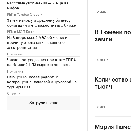
массовые увольнения — и еще 10
мифов
Тюмень
РБК и Yandex Cloud
Зачем малому и среднему бизнесу
облигации и что важно знать о бирже
РБК и МСП Банк
В Тюмени по
На Запорожской АЭС объяснили
земли
причину отключения внешнего
электропитания
Политика
Тюмень
Число пострадавших при атаке БПЛА
на Ильский НПЗ выросло до шести
Политика
Плющенко назвал радостью
Количество 
возвращение Валиевой и Трусовой на
турниры ISU
тысяч
Спорт
Загрузить еще
Тюмень
Мэрия Тюмен