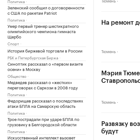
Тюмень
Политика
Зеленский сообщил о договоренности
с США по ракетам Patriot
Политика
На ремонт д
Умер первый тренер шестикратного
олимпийского чемпиона гимнаста
Щербо
Спорт
История биржевой торговли в России
Тюмень
РБК и Петербургская Биржа
Синоптик рассказал о «первом визите
осени» в Москву
Мэрия Тюмен
Общество
Ставрополь
Медведев рассказал о «жестких»
переговорах с Саркози в 2008 году
Политика
Федорищев рассказал о последствиях
Тюмень
атаки БПЛА на Самарскую область
Политика
Трое пострадали при ударе БПЛА по
грузовику в Белгородской области
Развязку во
Политика
будут
Искусственный интеллект вызовет