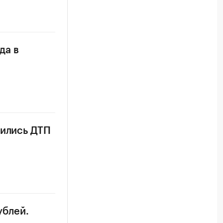
да в
тились ДТП
ублей.