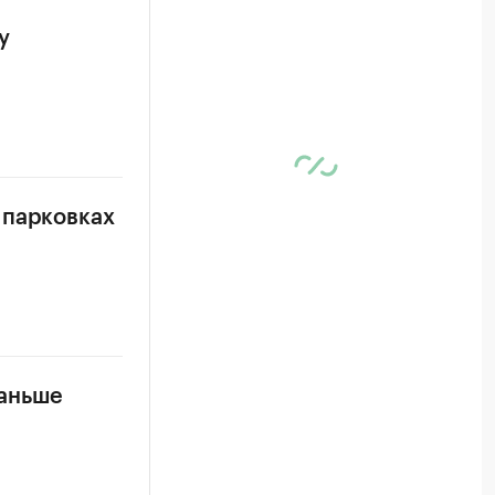
у
 парковках
раньше