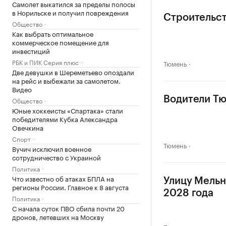
Самолет выкатился за пределы полосы
в Норильске и получил повреждения
Строительст
Общество
Как выбрать оптимальное
коммерческое помещение для
инвестиций
РБК и ПИК Серия плюс
Тюмень
Две девушки в Шереметьево опоздали
на рейс и выбежали за самолетом.
Видео
Водители Тю
Общество
Юные хоккеисты «Спартака» стали
победителями Кубка Александра
Овечкина
Спорт
Тюмень
Вучич исключил военное
сотрудничество с Украиной
Политика
Что известно об атаках БПЛА на
Улицу Мельн
регионы России. Главное к 8 августа
2028 года
Политика
С начала суток ПВО сбила почти 20
дронов, летевших на Москву