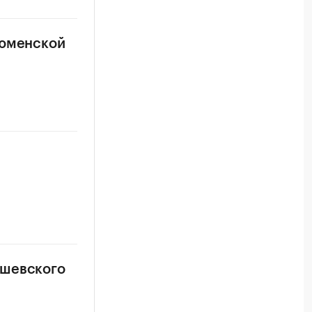
тюменской
а
ишевского