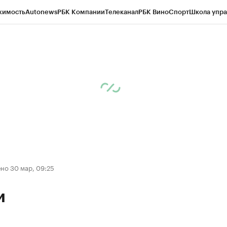
жимость
Autonews
РБК Компании
Телеканал
РБК Вино
Спорт
Школа упра
ипто
РБК Бизнес-среда
Дискуссионный клуб
Исследования
Кредитные 
Экономика
Бизнес
Технологии и медиа
Финансы
Рынок наличной валю
но 30 мар, 09:25
и