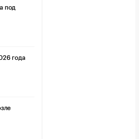
а под
026 года
озле