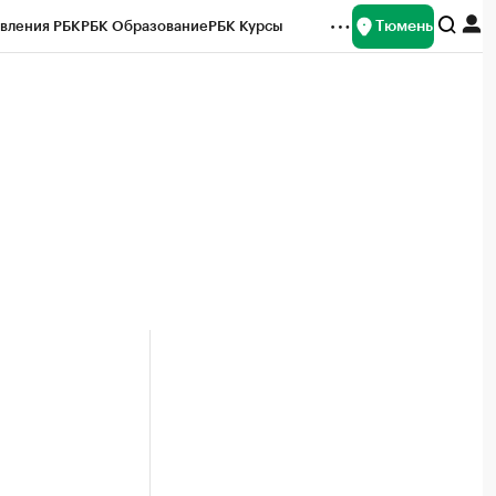
Тюмень
вления РБК
РБК Образование
РБК Курсы
рейтинги
Франшизы
Газета
Спецпроекты СПб
ты