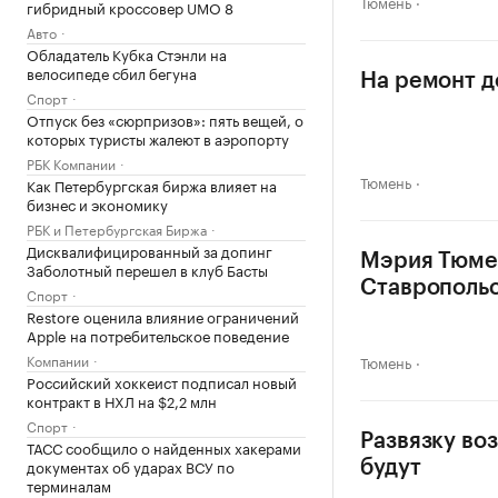
Тюмень
гибридный кроссовер UMO 8
Авто
Обладатель Кубка Стэнли на
велосипеде сбил бегуна
На ремонт д
Спорт
Отпуск без «сюрпризов»: пять вещей, о
которых туристы жалеют в аэропорту
РБК Компании
Тюмень
Как Петербургская биржа влияет на
бизнес и экономику
РБК и Петербургская Биржа
Дисквалифицированный за допинг
Мэрия Тюмен
Заболотный перешел в клуб Басты
Ставрополь
Спорт
Restore оценила влияние ограничений
Apple на потребительское поведение
Компании
Тюмень
Российский хоккеист подписал новый
контракт в НХЛ на $2,2 млн
Спорт
Развязку во
ТАСС сообщило о найденных хакерами
документах об ударах ВСУ по
будут
терминалам