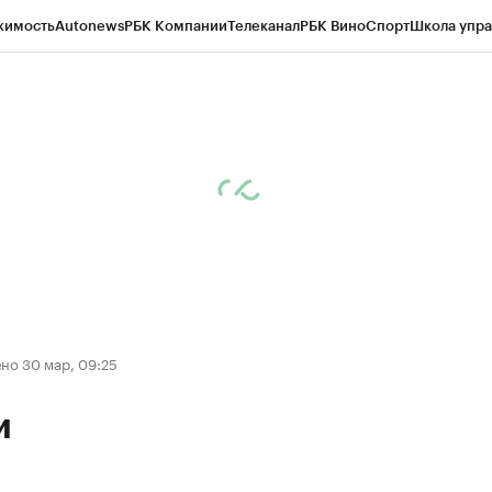
жимость
Autonews
РБК Компании
Телеканал
РБК Вино
Спорт
Школа упра
ипто
РБК Бизнес-среда
Дискуссионный клуб
Исследования
Кредитные 
Экономика
Бизнес
Технологии и медиа
Финансы
Рынок наличной валю
но 30 мар, 09:25
и