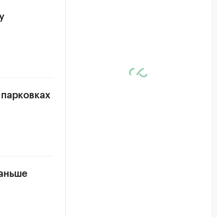
у
 парковках
раньше