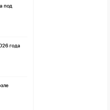
а под
026 года
озле