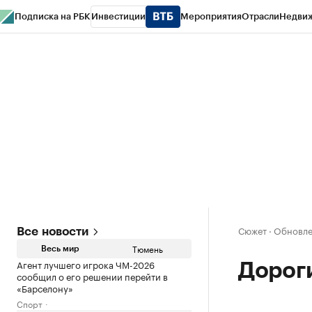
Подписка на РБК
Инвестиции
Мероприятия
Отрасли
Недви
РБК Life
Тренды
Визионеры
Национальные проекты
Город
Стиль
Кр
Конференции СПб
Спецпроекты
Проверка контрагентов
Политика
Сюжет
·
Обновле
Все новости
Тюмень
Весь мир
Агент лучшего игрока ЧМ-2026
Дорог
сообщил о его решении перейти в
«Барселону»
Спорт