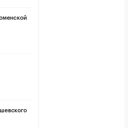
тюменской
а
ишевского