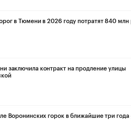
орог в Тюмени в 2026 году потратят 840 млн
и заключила контракт на продление улицы
ской
зле Воронинских горок в ближайшие три года 