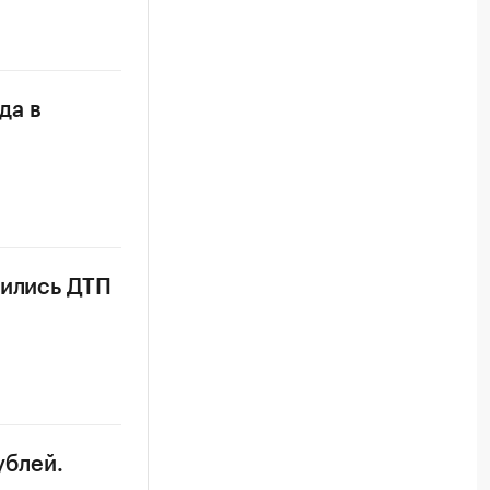
да в
тились ДТП
ублей.