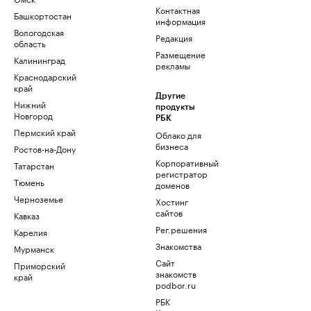
Контактная
Башкортостан
информация
Вологодская
Редакция
область
Размещение
Калининград
рекламы
Краснодарский
край
Другие
Нижний
продукты
Новгород
РБК
Пермский край
Облако для
бизнеса
Ростов-на-Дону
Корпоративный
Татарстан
регистратор
Тюмень
доменов
Черноземье
Хостинг
сайтов
Кавказ
Рег.решения
Карелия
Знакомства
Мурманск
Сайт
Приморский
знакомств
край
podbor.ru
РБК