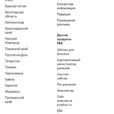
Контактная
Башкортостан
информация
Вологодская
Редакция
область
Размещение
Калининград
рекламы
Краснодарский
край
Другие
Нижний
продукты
Новгород
РБК
Пермский край
Облако для
бизнеса
Ростов-на-Дону
Корпоративный
Татарстан
регистратор
Тюмень
доменов
Черноземье
Хостинг
сайтов
Кавказ
Рег.решения
Карелия
Знакомства
Мурманск
Сайт
Приморский
знакомств
край
podbor.ru
РБК