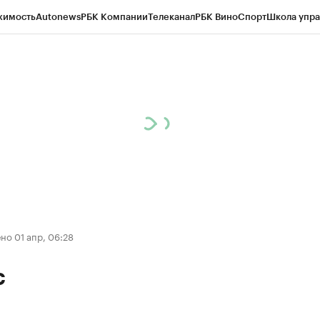
жимость
Autonews
РБК Компании
Телеканал
РБК Вино
Спорт
Школа упра
ипто
РБК Бизнес-среда
Дискуссионный клуб
Исследования
Кредитные 
Экономика
Бизнес
Технологии и медиа
Финансы
Рынок наличной валю
о 01 апр, 06:28
с