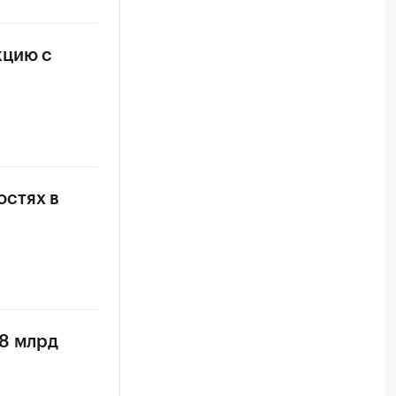
кцию с
остях в
,8 млрд