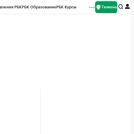
Тюмень
вления РБК
РБК Образование
РБК Курсы
рейтинги
Франшизы
Газета
Спецпроекты СПб
ты