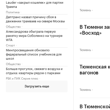
Lauder «закрыл кошелек» для партии
Трампа
Тюмень
Политика
Дептранс назвал причину сбоя в
движении трамваев на севере Москвы
Общество
В Тюмени за
Александрова обыграла первую
«Восход»
ракетку мира Соболенко на турнире
WTA
Спорт
Тюмень
Минпросвещения обновило
федеральный список учебников для
школ
Общество
Тюменская к
Больше прогулок, свежего воздуха и
отдыха: квартиры рядом с парками
вагонов
РБК и ПИК Серия плюс
Загрузить еще
Тюмень
В Тюменской