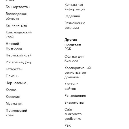
Контактная
Башкортостан
информация
Вологодская
Редакция
область
Размещение
Калининград
рекламы
Краснодарский
край
Другие
Нижний
продукты
Новгород
РБК
Пермский край
Облако для
бизнеса
Ростов-на-Дону
Корпоративный
Татарстан
регистратор
Тюмень
доменов
Черноземье
Хостинг
сайтов
Кавказ
Рег.решения
Карелия
Знакомства
Мурманск
Сайт
Приморский
знакомств
край
podbor.ru
РБК