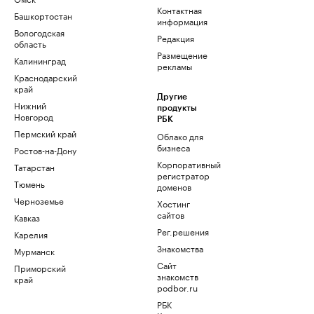
Контактная
Башкортостан
информация
Вологодская
Редакция
область
Размещение
Калининград
рекламы
Краснодарский
край
Другие
Нижний
продукты
Новгород
РБК
Пермский край
Облако для
бизнеса
Ростов-на-Дону
Корпоративный
Татарстан
регистратор
Тюмень
доменов
Черноземье
Хостинг
сайтов
Кавказ
Рег.решения
Карелия
Знакомства
Мурманск
Сайт
Приморский
знакомств
край
podbor.ru
РБК