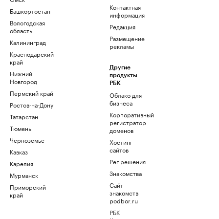
Контактная
Башкортостан
информация
Вологодская
Редакция
область
Размещение
Калининград
рекламы
Краснодарский
край
Другие
Нижний
продукты
Новгород
РБК
Пермский край
Облако для
бизнеса
Ростов-на-Дону
Корпоративный
Татарстан
регистратор
Тюмень
доменов
Черноземье
Хостинг
сайтов
Кавказ
Рег.решения
Карелия
Знакомства
Мурманск
Сайт
Приморский
знакомств
край
podbor.ru
РБК