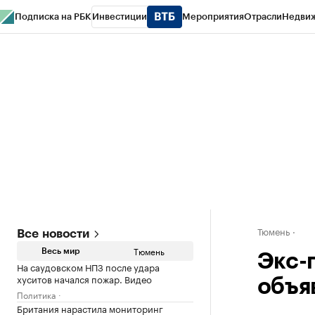
Подписка на РБК
Инвестиции
Мероприятия
Отрасли
Недви
РБК Life
Тренды
Визионеры
Национальные проекты
Город
Стиль
Кр
Конференции СПб
Спецпроекты
Проверка контрагентов
Политика
Тюмень
Все новости
Тюмень
Весь мир
Экс-
На саудовском НПЗ после удара
хуситов начался пожар. Видео
объя
Политика
Британия нарастила мониторинг