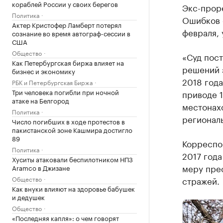
кораблей России у своих берегов
Экс-прор
Политика
Ошибков о
Актер Кристофер Ламберт потерял
февраля,
сознание во время автограф-сессии в
США
Общество
«Суд пост
Как Петербургская биржа влияет на
решений з
бизнес и экономику
2018 года
РБК и Петербургская Биржа
Три человека погибли при ночной
приводе 1
атаке на Белгород
местонах
Политика
регионал
Число погибших в ходе протестов в
пакистанской зоне Кашмира достигло
89
Корреспон
Политика
2017 год
Хуситы атаковали беспилотником НПЗ
меру прес
Aramco в Джизане
Общество
стражей.
Как внуки влияют на здоровье бабушек
и дедушек
Общество
«Последняя капля»: о чем говорят