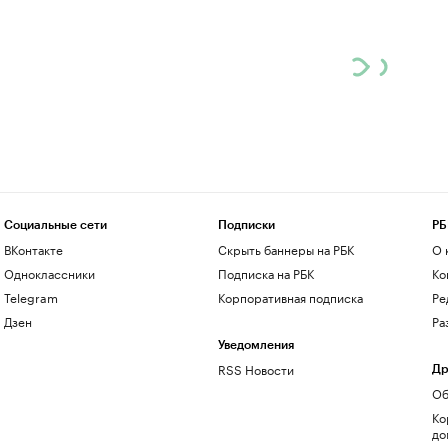
Социальные сети
Подписки
РБ
ВКонтакте
Скрыть баннеры на РБК
О 
Одноклассники
Подписка на РБК
Ко
Telegram
Корпоративная подписка
Ре
Дзен
Ра
Уведомления
RSS Новости
Др
Об
Ко
до