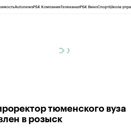
жимость
Autonews
РБК Компании
Телеканал
РБК Вино
Спорт
Школа упра
ипто
РБК Бизнес-среда
Дискуссионный клуб
Исследования
Кредитные 
Экономика
Бизнес
Технологии и медиа
Финансы
Рынок наличной валю
проректор тюменского вуза
влен в розыск