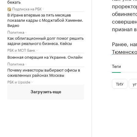
бежать
проректо
Подписка на РБК
обвиняет
В Иране впервые за пять месяцев
показали кадры с Моджтабой Хаменеи.
совершен
Видео
признал 
Политика
Как облигационный долг помог решить
Ранее, н
задачи реального бизнеса. Кейсы
РБК и МСП Банк
Тюменско
Военная операция на Украине. Онлайн
Политика
Теги
Почему инвесторы выбирают офисы в
оживленных районах Москвы
РБК и Upside
ТИУ
уг
Загрузить еще