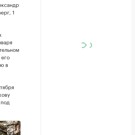
ександр
ерг, 1
х
нваря
тельном
 его
ю в
нтября
кову
 под