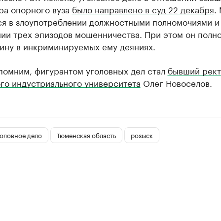
ра опорного вуза
было направлено в суд 22 декабря
.
ся в злоупотреблении должностными полномочиями и
ии трех эпизодов мошенничества. При этом он полн
вину в инкриминируемых ему деяниях.
апомним, фигурантом уголовных дел стал
бывший рек
го индустриального университета
Олег Новоселов.
оловное дело
Тюменская область
розыск