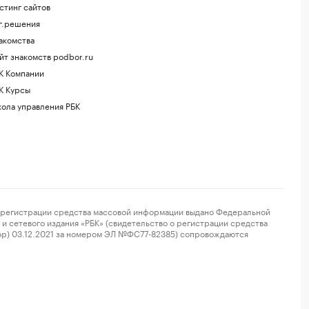
стинг сайтов
г.решения
акомства
йт знакомств podbor.ru
К Компании
К Курсы
ола управления РБК
регистрации средства массовой информации выдано Федеральной
и сетевого издания «РБК» (свидетельство о регистрации средства
ор) 03.12.2021 за номером ЭЛ №ФС77-82385) сопровождаются