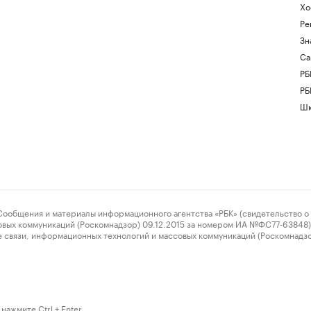
Хо
Ре
Зн
Са
РБ
РБ
Шк
ения и материалы информационного агентства «РБК» (свидетельство о 
овых коммуникаций (Роскомнадзор) 09.12.2015 за номером ИА №ФС77-63848) 
 связи, информационных технологий и массовых коммуникаций (Роскомнадз
нажмите Ctrl + Enter