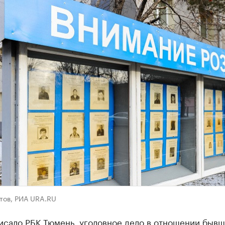
тов, РИА URA.RU
исало РБК Тюмень, уголовное дело в отношении быв