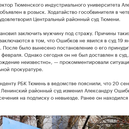
ектор Тюменского индустриального университета Ал
бъявлен в розыск. Ходатайство гособвинителя в четв
 удовлетворил Центральный районный суд Тюмени.
ановил заключить мужчину под стражу. Причины таки
аключаются в том, что Ошибков не явился в суд 19 я
. После было вынесено постановление о его принуди
 февраля. Однако сегодня он не был доставлен в суд,
ождение неизвестно», — прокомментировали ситуаци
ьной прокуратуре.
денту РБК Тюмень в ведомстве пояснили, что 20 се
а Ленинский районный суд изменил Александру Ошиб
ечения на подписку о невыезде. Ранее он находился