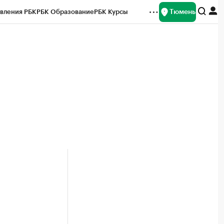
Тюмень
вления РБК
РБК Образование
РБК Курсы
рейтинги
Франшизы
Газета
Спецпроекты СПб
ты