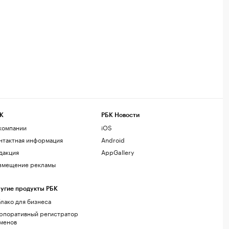
К
РБК Новости
компании
iOS
нтактная информация
Android
дакция
AppGallery
змещение рекламы
угие продукты РБК
лако для бизнеса
рпоративный регистратор
менов