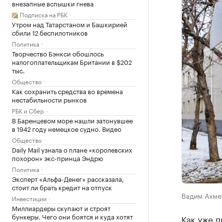
внезапные вспышки гнева
Подписка на РБК
Утром над Татарстаном и Башкирией
сбили 12 беспилотников
Политика
Творчество Бэнкси обошлось
налогоплательщикам Британии в $202
тыс.
Общество
Как сохранить средства во времена
нестабильности рынков
РБК и Сбер
В Баренцевом море нашли затонувшее
в 1942 году немецкое судно. Видео
Общество
Daily Mail узнала о плане «королевских
похорон» экс-принца Эндрю
Политика
Эксперт «Альфа-Денег» рассказала,
стоит ли брать кредит на отпуск
Вадим Ахме
Инвестиции
Миллиардеры скупают и строят
бункеры. Чего они боятся и куда хотят
Как уже п