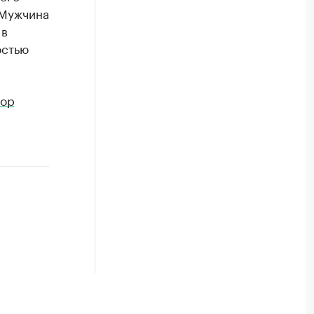
 Мужчина
 в
остью
тор