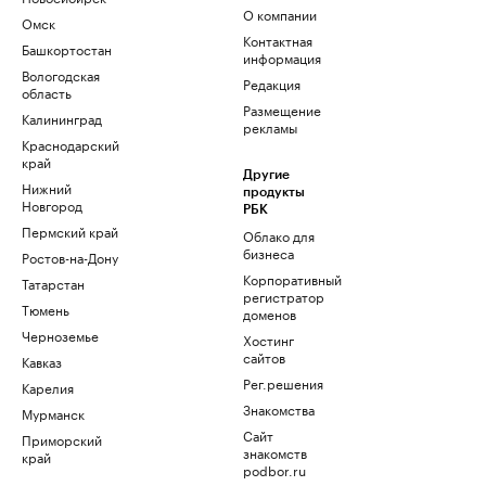
О компании
Омск
Контактная
Башкортостан
информация
Вологодская
Редакция
область
Размещение
Калининград
рекламы
Краснодарский
край
Другие
Нижний
продукты
Новгород
РБК
Пермский край
Облако для
бизнеса
Ростов-на-Дону
Корпоративный
Татарстан
регистратор
Тюмень
доменов
Черноземье
Хостинг
сайтов
Кавказ
Рег.решения
Карелия
Знакомства
Мурманск
Сайт
Приморский
знакомств
край
podbor.ru