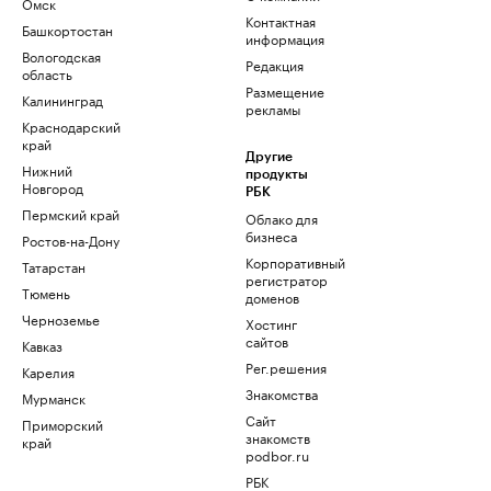
Омск
Контактная
Башкортостан
информация
Вологодская
Редакция
область
Размещение
Калининград
рекламы
Краснодарский
край
Другие
Нижний
продукты
Новгород
РБК
Пермский край
Облако для
бизнеса
Ростов-на-Дону
Корпоративный
Татарстан
регистратор
Тюмень
доменов
Черноземье
Хостинг
сайтов
Кавказ
Рег.решения
Карелия
Знакомства
Мурманск
Сайт
Приморский
знакомств
край
podbor.ru
РБК